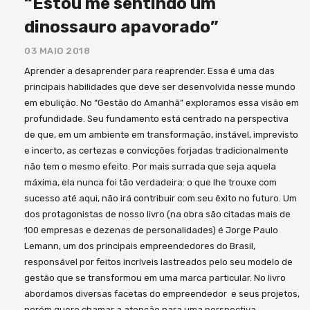
“Estou me sentindo um
dinossauro apavorado”
03 MAIO 2018
Aprender a desaprender para reaprender. Essa é uma das
principais habilidades que deve ser desenvolvida nesse mundo
em ebulição. No “Gestão do Amanhã” exploramos essa visão em
profundidade. Seu fundamento está centrado na perspectiva
de que, em um ambiente em transformação, instável, imprevisto
e incerto, as certezas e convicções forjadas tradicionalmente
não tem o mesmo efeito. Por mais surrada que seja aquela
máxima, ela nunca foi tão verdadeira: o que lhe trouxe com
sucesso até aqui, não irá contribuir com seu êxito no futuro. Um
dos protagonistas de nosso livro (na obra são citadas mais de
100 empresas e dezenas de personalidades) é Jorge Paulo
Lemann, um dos principais empreendedores do Brasil,
responsável por feitos incríveis lastreados pelo seu modelo de
gestão que se transformou em uma marca particular. No livro
abordamos diversas facetas do empreendedor e seus projetos,
porém quero chamar a atenção para uma perspectiva