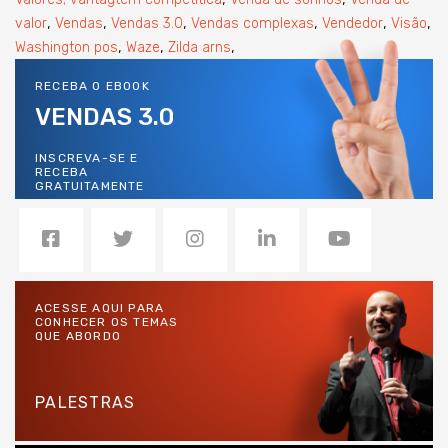
,
,
,
,
,
,
valor
Vendas
Vendas 3.0
Vendas complexas
Vendedor
Visão
,
,
,
Washington pos
Waze
Zilda arns
RECEBA O EBOOK
VENDAS 3.0
INSCREVA-SE E
RECEBA
GRATUITAMENTE
ACESSE AQUI PARA
CONHECER OS TEMAS
QUE ABORDO
PALESTRAS