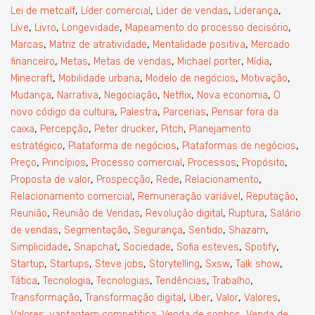
,
,
,
,
Lei de metcalf
Líder comercial
Lider de vendas
Liderança
,
,
,
,
Live
Livro
Longevidade
Mapeamento do processo decisório
,
,
,
Marcas
Matriz de atratividade
Mentalidade positiva
Mercado
,
,
,
,
,
financeiro
Metas
Metas de vendas
Michael porter
Mídia
,
,
,
,
Minecraft
Mobilidade urbana
Modelo de negócios
Motivação
,
,
,
,
,
Mudança
Narrativa
Negociação
Netflix
Nova economia
O
,
,
,
novo código da cultura
Palestra
Parcerias
Pensar fora da
,
,
,
,
caixa
Percepção
Peter drucker
Pitch
Planejamento
,
,
,
estratégico
Plataforma de negócios
Plataformas de negócios
,
,
,
,
,
Preço
Princípios
Processo comercial
Processos
Propósito
,
,
,
,
Proposta de valor
Prospecção
Rede
Relacionamento
,
,
,
Relacionamento comercial
Remuneração variável
Reputação
,
,
,
,
Reunião
Reunião de Vendas
Revolução digital
Ruptura
Salário
,
,
,
,
,
de vendas
Segmentação
Segurança
Sentido
Shazam
,
,
,
,
,
Simplicidade
Snapchat
Sociedade
Sofia esteves
Spotify
,
,
,
,
,
,
Startup
Startups
Steve jobs
Storytelling
Sxsw
Talk show
,
,
,
,
,
Tática
Tecnologia
Tecnologias
Tendências
Trabalho
,
,
,
,
,
Transformação
Transformação digital
Uber
Valor
Valores
,
,
Valores; vantagtem competitica
Venda de sonhos
Venda de