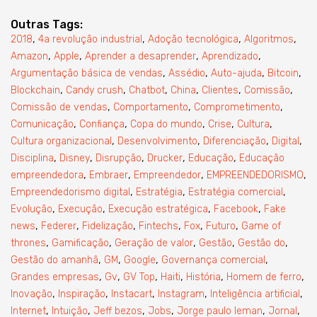
Outras Tags:
,
,
,
,
2018
4a revolução industrial
Adoção tecnológica
Algoritmos
,
,
,
,
Amazon
Apple
Aprender a desaprender
Aprendizado
,
,
,
,
Argumentação básica de vendas
Assédio
Auto-ajuda
Bitcoin
,
,
,
,
,
,
Blockchain
Candy crush
Chatbot
China
Clientes
Comissão
,
,
,
Comissão de vendas
Comportamento
Comprometimento
,
,
,
,
,
Comunicação
Confiança
Copa do mundo
Crise
Cultura
,
,
,
,
Cultura organizacional
Desenvolvimento
Diferenciação
Digital
,
,
,
,
,
Disciplina
Disney
Disrupção
Drucker
Educação
Educação
,
,
,
,
empreendedora
Embraer
Empreendedor
EMPREENDEDORISMO
,
,
,
Empreendedorismo digital
Estratégia
Estratégia comercial
,
,
,
,
Evolução
Execução
Execução estratégica
Facebook
Fake
,
,
,
,
,
,
news
Federer
Fidelização
Fintechs
Fox
Futuro
Game of
,
,
,
,
,
thrones
Gamificação
Geração de valor
Gestão
Gestão do
,
,
,
,
Gestão do amanhã
GM
Google
Governança comercial
,
,
,
,
,
,
Grandes empresas
Gv
GV Top
Haiti
História
Homem de ferro
,
,
,
,
,
Inovação
Inspiração
Instacart
Instagram
Inteligência artificial
,
,
,
,
,
,
Internet
Intuição
Jeff bezos
Jobs
Jorge paulo leman
Jornal