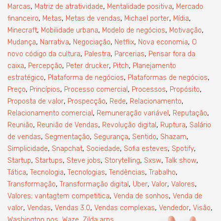
,
,
,
Marcas
Matriz de atratividade
Mentalidade positiva
Mercado
,
,
,
,
,
financeiro
Metas
Metas de vendas
Michael porter
Mídia
,
,
,
,
Minecraft
Mobilidade urbana
Modelo de negócios
Motivação
,
,
,
,
,
Mudança
Narrativa
Negociação
Netflix
Nova economia
O
,
,
,
novo código da cultura
Palestra
Parcerias
Pensar fora da
,
,
,
,
caixa
Percepção
Peter drucker
Pitch
Planejamento
,
,
,
estratégico
Plataforma de negócios
Plataformas de negócios
,
,
,
,
,
Preço
Princípios
Processo comercial
Processos
Propósito
,
,
,
,
Proposta de valor
Prospecção
Rede
Relacionamento
,
,
,
Relacionamento comercial
Remuneração variável
Reputação
,
,
,
,
Reunião
Reunião de Vendas
Revolução digital
Ruptura
Salário
,
,
,
,
,
de vendas
Segmentação
Segurança
Sentido
Shazam
,
,
,
,
,
Simplicidade
Snapchat
Sociedade
Sofia esteves
Spotify
,
,
,
,
,
,
Startup
Startups
Steve jobs
Storytelling
Sxsw
Talk show
,
,
,
,
,
Tática
Tecnologia
Tecnologias
Tendências
Trabalho
,
,
,
,
,
Transformação
Transformação digital
Uber
Valor
Valores
,
,
Valores; vantagtem competitica
Venda de sonhos
Venda de
,
,
,
,
,
,
valor
Vendas
Vendas 3.0
Vendas complexas
Vendedor
Visão
,
,
,
Washington pos
Waze
Zilda arns