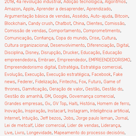
,
,
,
,
2018
4a revolução industrial
Adoção tecnológica
Algoritmos
,
,
,
,
Amazon
Apple
Aprender a desaprender
Aprendizado
,
,
,
,
Argumentação básica de vendas
Assédio
Auto-ajuda
Bitcoin
,
,
,
,
,
,
Blockchain
Candy crush
Chatbot
China
Clientes
Comissão
,
,
,
Comissão de vendas
Comportamento
Comprometimento
,
,
,
,
,
Comunicação
Confiança
Copa do mundo
Crise
Cultura
,
,
,
,
Cultura organizacional
Desenvolvimento
Diferenciação
Digital
,
,
,
,
,
Disciplina
Disney
Disrupção
Drucker
Educação
Educação
,
,
,
,
empreendedora
Embraer
Empreendedor
EMPREENDEDORISMO
,
,
,
Empreendedorismo digital
Estratégia
Estratégia comercial
,
,
,
,
Evolução
Execução
Execução estratégica
Facebook
Fake
,
,
,
,
,
,
news
Federer
Fidelização
Fintechs
Fox
Futuro
Game of
,
,
,
,
,
thrones
Gamificação
Geração de valor
Gestão
Gestão do
,
,
,
,
Gestão do amanhã
GM
Google
Governança comercial
,
,
,
,
,
,
Grandes empresas
Gv
GV Top
Haiti
História
Homem de ferro
,
,
,
,
,
Inovação
Inspiração
Instacart
Instagram
Inteligência artificial
,
,
,
,
,
,
Internet
Intuição
Jeff bezos
Jobs
Jorge paulo leman
Jornal
,
,
,
,
Lei de metcalf
Líder comercial
Lider de vendas
Liderança
,
,
,
,
Live
Livro
Longevidade
Mapeamento do processo decisório