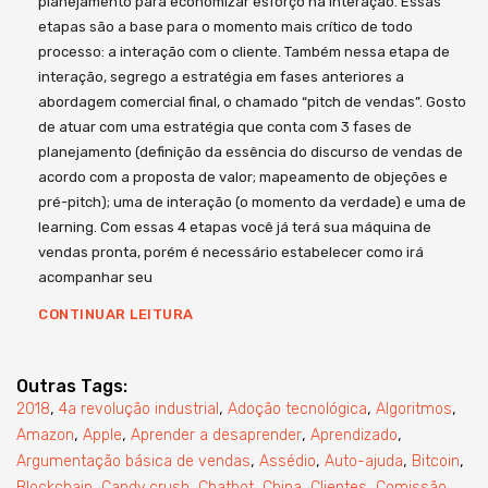
planejamento para economizar esforço na interação. Essas
etapas são a base para o momento mais crítico de todo
processo: a interação com o cliente. Também nessa etapa de
interação, segrego a estratégia em fases anteriores a
abordagem comercial final, o chamado “pitch de vendas”. Gosto
de atuar com uma estratégia que conta com 3 fases de
planejamento (definição da essência do discurso de vendas de
acordo com a proposta de valor; mapeamento de objeções e
pré-pitch); uma de interação (o momento da verdade) e uma de
learning. Com essas 4 etapas você já terá sua máquina de
vendas pronta, porém é necessário estabelecer como irá
acompanhar seu
CONTINUAR LEITURA
Outras Tags:
,
,
,
,
2018
4a revolução industrial
Adoção tecnológica
Algoritmos
,
,
,
,
Amazon
Apple
Aprender a desaprender
Aprendizado
,
,
,
,
Argumentação básica de vendas
Assédio
Auto-ajuda
Bitcoin
,
,
,
,
,
,
Blockchain
Candy crush
Chatbot
China
Clientes
Comissão