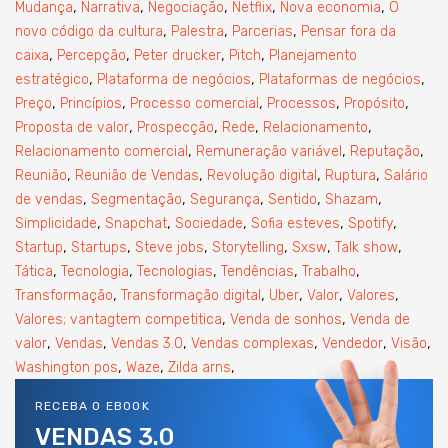
,
,
,
,
,
Mudança
Narrativa
Negociação
Netflix
Nova economia
O
,
,
,
novo código da cultura
Palestra
Parcerias
Pensar fora da
,
,
,
,
caixa
Percepção
Peter drucker
Pitch
Planejamento
,
,
,
estratégico
Plataforma de negócios
Plataformas de negócios
,
,
,
,
,
Preço
Princípios
Processo comercial
Processos
Propósito
,
,
,
,
Proposta de valor
Prospecção
Rede
Relacionamento
,
,
,
Relacionamento comercial
Remuneração variável
Reputação
,
,
,
,
Reunião
Reunião de Vendas
Revolução digital
Ruptura
Salário
,
,
,
,
,
de vendas
Segmentação
Segurança
Sentido
Shazam
,
,
,
,
,
Simplicidade
Snapchat
Sociedade
Sofia esteves
Spotify
,
,
,
,
,
,
Startup
Startups
Steve jobs
Storytelling
Sxsw
Talk show
,
,
,
,
,
Tática
Tecnologia
Tecnologias
Tendências
Trabalho
,
,
,
,
,
Transformação
Transformação digital
Uber
Valor
Valores
,
,
Valores; vantagtem competitica
Venda de sonhos
Venda de
,
,
,
,
,
,
valor
Vendas
Vendas 3.0
Vendas complexas
Vendedor
Visão
,
,
,
Washington pos
Waze
Zilda arns
RECEBA O EBOOK
VENDAS 3.0