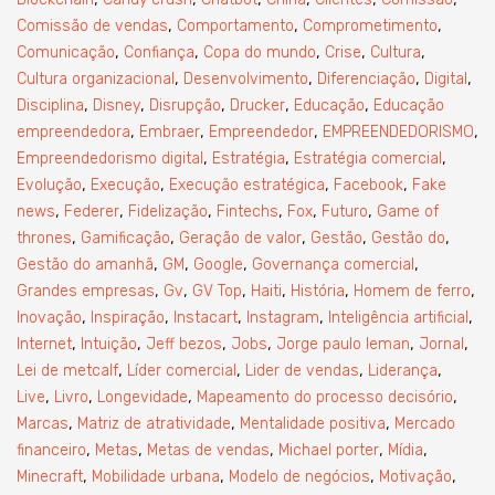
,
,
,
Comissão de vendas
Comportamento
Comprometimento
,
,
,
,
,
Comunicação
Confiança
Copa do mundo
Crise
Cultura
,
,
,
,
Cultura organizacional
Desenvolvimento
Diferenciação
Digital
,
,
,
,
,
Disciplina
Disney
Disrupção
Drucker
Educação
Educação
,
,
,
,
empreendedora
Embraer
Empreendedor
EMPREENDEDORISMO
,
,
,
Empreendedorismo digital
Estratégia
Estratégia comercial
,
,
,
,
Evolução
Execução
Execução estratégica
Facebook
Fake
,
,
,
,
,
,
news
Federer
Fidelização
Fintechs
Fox
Futuro
Game of
,
,
,
,
,
thrones
Gamificação
Geração de valor
Gestão
Gestão do
,
,
,
,
Gestão do amanhã
GM
Google
Governança comercial
,
,
,
,
,
,
Grandes empresas
Gv
GV Top
Haiti
História
Homem de ferro
,
,
,
,
,
Inovação
Inspiração
Instacart
Instagram
Inteligência artificial
,
,
,
,
,
,
Internet
Intuição
Jeff bezos
Jobs
Jorge paulo leman
Jornal
,
,
,
,
Lei de metcalf
Líder comercial
Lider de vendas
Liderança
,
,
,
,
Live
Livro
Longevidade
Mapeamento do processo decisório
,
,
,
Marcas
Matriz de atratividade
Mentalidade positiva
Mercado
,
,
,
,
,
financeiro
Metas
Metas de vendas
Michael porter
Mídia
,
,
,
,
Minecraft
Mobilidade urbana
Modelo de negócios
Motivação