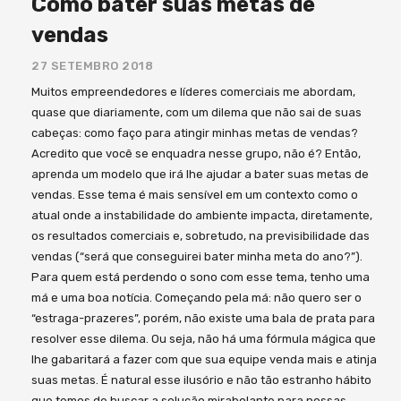
Como bater suas metas de
vendas
27 SETEMBRO 2018
Muitos empreendedores e líderes comerciais me abordam,
quase que diariamente, com um dilema que não sai de suas
cabeças: como faço para atingir minhas metas de vendas?
Acredito que você se enquadra nesse grupo, não é? Então,
aprenda um modelo que irá lhe ajudar a bater suas metas de
vendas. Esse tema é mais sensível em um contexto como o
atual onde a instabilidade do ambiente impacta, diretamente,
os resultados comerciais e, sobretudo, na previsibilidade das
vendas (“será que conseguirei bater minha meta do ano?”).
Para quem está perdendo o sono com esse tema, tenho uma
má e uma boa notícia. Começando pela má: não quero ser o
“estraga-prazeres”, porém, não existe uma bala de prata para
resolver esse dilema. Ou seja, não há uma fórmula mágica que
lhe gabaritará a fazer com que sua equipe venda mais e atinja
suas metas. É natural esse ilusório e não tão estranho hábito
que temos de buscar a solução mirabolante para nossas