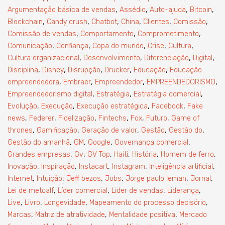
,
,
,
,
Argumentação básica de vendas
Assédio
Auto-ajuda
Bitcoin
,
,
,
,
,
,
Blockchain
Candy crush
Chatbot
China
Clientes
Comissão
,
,
,
Comissão de vendas
Comportamento
Comprometimento
,
,
,
,
,
Comunicação
Confiança
Copa do mundo
Crise
Cultura
,
,
,
,
Cultura organizacional
Desenvolvimento
Diferenciação
Digital
,
,
,
,
,
Disciplina
Disney
Disrupção
Drucker
Educação
Educação
,
,
,
,
empreendedora
Embraer
Empreendedor
EMPREENDEDORISMO
,
,
,
Empreendedorismo digital
Estratégia
Estratégia comercial
,
,
,
,
Evolução
Execução
Execução estratégica
Facebook
Fake
,
,
,
,
,
,
news
Federer
Fidelização
Fintechs
Fox
Futuro
Game of
,
,
,
,
,
thrones
Gamificação
Geração de valor
Gestão
Gestão do
,
,
,
,
Gestão do amanhã
GM
Google
Governança comercial
,
,
,
,
,
,
Grandes empresas
Gv
GV Top
Haiti
História
Homem de ferro
,
,
,
,
,
Inovação
Inspiração
Instacart
Instagram
Inteligência artificial
,
,
,
,
,
,
Internet
Intuição
Jeff bezos
Jobs
Jorge paulo leman
Jornal
,
,
,
,
Lei de metcalf
Líder comercial
Lider de vendas
Liderança
,
,
,
,
Live
Livro
Longevidade
Mapeamento do processo decisório
,
,
,
Marcas
Matriz de atratividade
Mentalidade positiva
Mercado