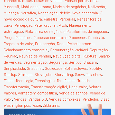
,
,
,
,
,
financeiro
Metas
Metas de vendas
Michael porter
Mídia
,
,
,
,
Minecraft
Mobilidade urbana
Modelo de negócios
Motivação
,
,
,
,
,
Mudança
Narrativa
Negociação
Netflix
Nova economia
O
,
,
,
novo código da cultura
Palestra
Parcerias
Pensar fora da
,
,
,
,
caixa
Percepção
Peter drucker
Pitch
Planejamento
,
,
,
estratégico
Plataforma de negócios
Plataformas de negócios
,
,
,
,
,
Preço
Princípios
Processo comercial
Processos
Propósito
,
,
,
,
Proposta de valor
Prospecção
Rede
Relacionamento
,
,
,
Relacionamento comercial
Remuneração variável
Reputação
,
,
,
,
Reunião
Reunião de Vendas
Revolução digital
Ruptura
Salário
,
,
,
,
,
de vendas
Segmentação
Segurança
Sentido
Shazam
,
,
,
,
,
Simplicidade
Snapchat
Sociedade
Sofia esteves
Spotify
,
,
,
,
,
,
Startup
Startups
Steve jobs
Storytelling
Sxsw
Talk show
,
,
,
,
,
Tática
Tecnologia
Tecnologias
Tendências
Trabalho
,
,
,
,
,
Transformação
Transformação digital
Uber
Valor
Valores
,
,
Valores; vantagtem competitica
Venda de sonhos
Venda de
,
,
,
,
,
,
valor
Vendas
Vendas 3.0
Vendas complexas
Vendedor
Visão
,
,
,
Washington pos
Waze
Zilda arns