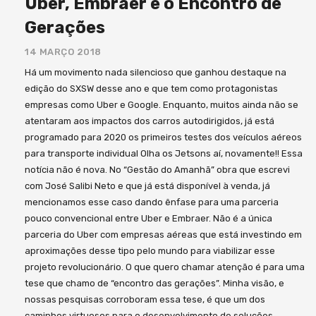
Uber, Embraer e o Encontro de
Gerações
14 MARÇO 2018
Há um movimento nada silencioso que ganhou destaque na
edição do SXSW desse ano e que tem como protagonistas
empresas como Uber e Google. Enquanto, muitos ainda não se
atentaram aos impactos dos carros autodirigidos, já está
programado para 2020 os primeiros testes dos veículos aéreos
para transporte individual Olha os Jetsons aí, novamente!! Essa
notícia não é nova. No “Gestão do Amanhã” obra que escrevi
com José Salibi Neto e que já está disponível à venda, já
mencionamos esse caso dando ênfase para uma parceria
pouco convencional entre Uber e Embraer. Não é a única
parceria do Uber com empresas aéreas que está investindo em
aproximações desse tipo pelo mundo para viabilizar esse
projeto revolucionário. O que quero chamar atenção é para uma
tese que chamo de “encontro das gerações”. Minha visão, e
nossas pesquisas corroboram essa tese, é que um dos
caminhos virtuosos para o desenvolvimento de soluções