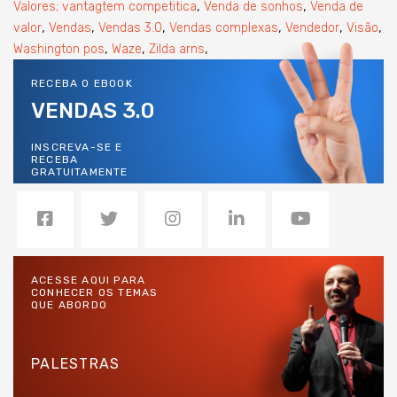
,
,
Valores; vantagtem competitica
Venda de sonhos
Venda de
,
,
,
,
,
,
valor
Vendas
Vendas 3.0
Vendas complexas
Vendedor
Visão
,
,
,
Washington pos
Waze
Zilda arns
RECEBA O EBOOK
VENDAS 3.0
INSCREVA-SE E
RECEBA
GRATUITAMENTE
ACESSE AQUI PARA
CONHECER OS TEMAS
QUE ABORDO
PALESTRAS