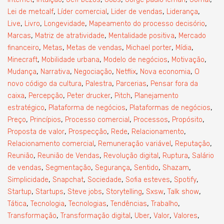
,
,
,
,
Lei de metcalf
Líder comercial
Lider de vendas
Liderança
,
,
,
,
Live
Livro
Longevidade
Mapeamento do processo decisório
,
,
,
Marcas
Matriz de atratividade
Mentalidade positiva
Mercado
,
,
,
,
,
financeiro
Metas
Metas de vendas
Michael porter
Mídia
,
,
,
,
Minecraft
Mobilidade urbana
Modelo de negócios
Motivação
,
,
,
,
,
Mudança
Narrativa
Negociação
Netflix
Nova economia
O
,
,
,
novo código da cultura
Palestra
Parcerias
Pensar fora da
,
,
,
,
caixa
Percepção
Peter drucker
Pitch
Planejamento
,
,
,
estratégico
Plataforma de negócios
Plataformas de negócios
,
,
,
,
,
Preço
Princípios
Processo comercial
Processos
Propósito
,
,
,
,
Proposta de valor
Prospecção
Rede
Relacionamento
,
,
,
Relacionamento comercial
Remuneração variável
Reputação
,
,
,
,
Reunião
Reunião de Vendas
Revolução digital
Ruptura
Salário
,
,
,
,
,
de vendas
Segmentação
Segurança
Sentido
Shazam
,
,
,
,
,
Simplicidade
Snapchat
Sociedade
Sofia esteves
Spotify
,
,
,
,
,
,
Startup
Startups
Steve jobs
Storytelling
Sxsw
Talk show
,
,
,
,
,
Tática
Tecnologia
Tecnologias
Tendências
Trabalho
,
,
,
,
,
Transformação
Transformação digital
Uber
Valor
Valores