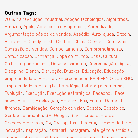
Outras Tags:
,
,
,
,
2018
4a revolução industrial
Adoção tecnológica
Algoritmos
,
,
,
,
Amazon
Apple
Aprender a desaprender
Aprendizado
,
,
,
,
Argumentação básica de vendas
Assédio
Auto-ajuda
Bitcoin
,
,
,
,
,
,
Blockchain
Candy crush
Chatbot
China
Clientes
Comissão
,
,
,
Comissão de vendas
Comportamento
Comprometimento
,
,
,
,
,
Comunicação
Confiança
Copa do mundo
Crise
Cultura
,
,
,
,
Cultura organizacional
Desenvolvimento
Diferenciação
Digital
,
,
,
,
,
Disciplina
Disney
Disrupção
Drucker
Educação
Educação
,
,
,
,
empreendedora
Embraer
Empreendedor
EMPREENDEDORISMO
,
,
,
Empreendedorismo digital
Estratégia
Estratégia comercial
,
,
,
,
Evolução
Execução
Execução estratégica
Facebook
Fake
,
,
,
,
,
,
news
Federer
Fidelização
Fintechs
Fox
Futuro
Game of
,
,
,
,
,
thrones
Gamificação
Geração de valor
Gestão
Gestão do
,
,
,
,
Gestão do amanhã
GM
Google
Governança comercial
,
,
,
,
,
,
Grandes empresas
Gv
GV Top
Haiti
História
Homem de ferro
,
,
,
,
,
Inovação
Inspiração
Instacart
Instagram
Inteligência artificial
,
,
,
,
,
,
Internet
Intuição
Jeff bezos
Jobs
Jorge paulo leman
Jornal