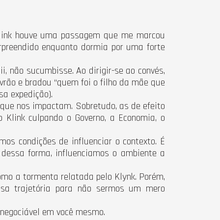
Klink houve uma passagem que me marcou
rpreendido enquanto dormia por uma forte
, não sucumbisse. Ao dirigir-se ao convés,
rão e bradou “quem foi o filho da mãe que
sa expedição).
 que nos impactam. Sobretudo, as de efeito
Klink culpando o Governo, a Economia, o
s condições de influenciar o contexto. É
, dessa forma, influenciamos o ambiente a
mo a tormenta relatada pelo Klynk. Porém,
ssa trajetória para não sermos um mero
 inegociável em você mesmo.