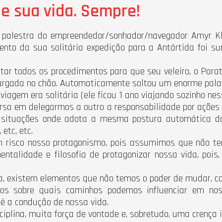
e sua vida. Sempre!
 palestra do empreendedor/sonhador/navegador Amyr 
to da sua solitária expedição para a Antártida foi su
r todos os procedimentos para que seu veleiro, o Paratii
rgada no chão. Automaticamente soltou um enorme palav
viagem era solitária (ele ficou 1 ano viajando sozinho nes
versa em delegarmos a outro a responsabilidade por ações
 situações onde adota a mesma postura automática do 
etc, etc.
risco nosso protagonismo, pois assumimos que não temo
ntalidade e filosofia de protagonizar nossa vida, pois
, existem elementos que não temos o poder de mudar, co
mos sobre quais caminhos podemos influenciar em no
é a condução de nossa vida.
iplina, muita força de vontade e, sobretudo, uma crença