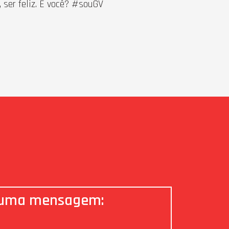
 ser feliz. E você? #souGV
 uma mensagem: