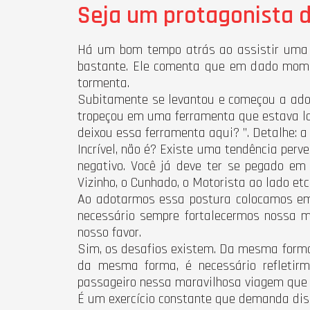
Seja um protagonista d
Há um bom tempo atrás ao assistir uma
bastante. Ele comenta que em dado momen
tormenta.
Subitamente se levantou e começou a adota
tropeçou em uma ferramenta que estava la
deixou essa ferramenta aqui? ”. Detalhe: a 
Incrível, não é? Existe uma tendência per
negativo. Você já deve ter se pegado em
Vizinho, o Cunhado, o Motorista ao lado etc, 
Ao adotarmos essa postura colocamos em 
necessário sempre fortalecermos nossa me
nosso favor.
Sim, os desafios existem. Da mesma forma
da mesma forma, é necessário refletir
passageiro nessa maravilhosa viagem que 
É um exercício constante que demanda disc