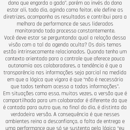
dono que engorda o gado”, porém ao invés do dono
estar ali, todo dia, agindo como feitor, ele define as
diretrizes, acompanha os resultados e contribui para a
melhora de performance de seus liderados
monitorando todo processo constantemente.
Você deve estar se perguntando: qual a relação dessa
visão com a tal da agenda oculta? Os dois temas
estão intrinsecamente relacionados. Quando tenho um
contexto orientado para o controle que oferece pouca
autonomia aos colaboradores, a tendência é que a
transparência nas informações seja parcial na medida
em que a lógica que vigora é que “não é necessário
que todos tenham acesso a todas informações”.
Em situações como essa, muitas vezes, a versão que é
compartilhada para um colaborador é diferente da que
é contada para outro que, no final do dia, é distinta da
verdadeira versão. A consequência é que nesses
ambientes reina a desconfiança, a falta de entrega e
uma performance que só se sustenta pela lógica “eu