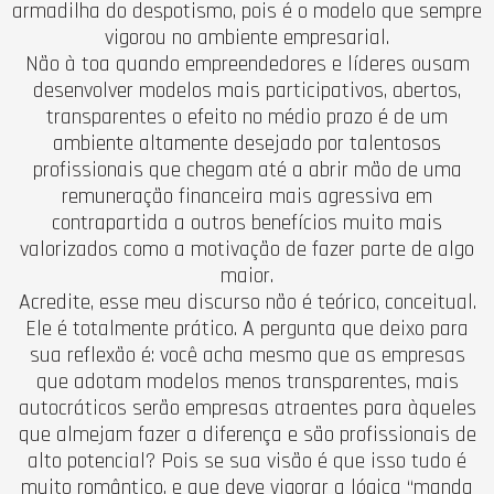
armadilha do despotismo, pois é o modelo que sempre
vigorou no ambiente empresarial.
Não à toa quando empreendedores e líderes ousam
desenvolver modelos mais participativos, abertos,
transparentes o efeito no médio prazo é de um
ambiente altamente desejado por talentosos
profissionais que chegam até a abrir mão de uma
remuneração financeira mais agressiva em
contrapartida a outros benefícios muito mais
valorizados como a motivação de fazer parte de algo
maior.
Acredite, esse meu discurso não é teórico, conceitual.
Ele é totalmente prático. A pergunta que deixo para
sua reflexão é: você acha mesmo que as empresas
que adotam modelos menos transparentes, mais
autocráticos serão empresas atraentes para àqueles
que almejam fazer a diferença e são profissionais de
alto potencial? Pois se sua visão é que isso tudo é
muito romântico, e que deve vigorar a lógica “manda