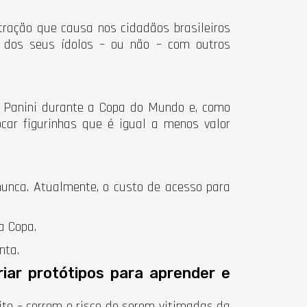
ração que causa nos cidadãos brasileiros
s dos seus ídolos – ou não – com outros
 Panini durante a Copa do Mundo e, como
car figurinhas que é igual a menos valor
nca. Atualmente, o custo de acesso para
a Copa.
nta.
iar protótipos para aprender e
ito – correm o risco de serem vitimadas da