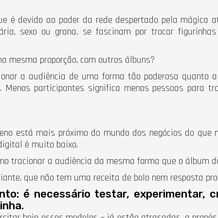
ue é devido ao poder da rede despertado pela mágica at
ria, sexo ou grana, se fascinam por trocar figurinha
na mesma proporção, com outros álbuns?
ionar a audiência de uma forma tão poderosa quanto a
. Menos participantes significa menos pessoas para tro
no está mais próximo do mundo dos negócios do que nu
igital é muito baixo.
como tracionar a audiência da mesma forma que o álbum d
ante, que não tem uma receita de bolo nem resposta pro
o: é necessário testar, experimentar, cr
inha.
itar hoje esses modelos – já estão atrasadas, a propós