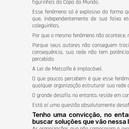
figurinhas da Copa do Mundo.
Esse fenômeno só é explosivo da forma q
que, independentemente de sua faixa etá
coleguinhas.
Por que o mesmo fenômeno não acontece, 
Porque seus autores não conseguem trac
consequência, sua rede não tem potência
percebido.
A Lei de Metcalfe é implacável.
O que poucos percebem é que esse fenôme
qualquer organização estruturar sua rede d
O grande desafio, no entanto, reside em 
Está aí uma questão absolutamente desafi
Tenho uma convicção, no entant
buscar soluções que vão nessa l
As organizações que não começarem a exerc