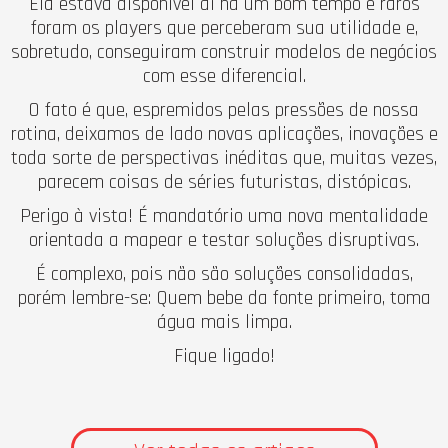
Ela estava disponível aí há um bom tempo e raros
foram os players que perceberam sua utilidade e,
sobretudo, conseguiram construir modelos de negócios
com esse diferencial.
O fato é que, espremidos pelas pressões de nossa
rotina, deixamos de lado novas aplicações, inovações e
toda sorte de perspectivas inéditas que, muitas vezes,
parecem coisas de séries futuristas, distópicas.
Perigo à vista! É mandatório uma nova mentalidade
orientada a mapear e testar soluções disruptivas.
É complexo, pois não são soluções consolidadas,
porém lembre-se: Quem bebe da fonte primeiro, toma
água mais limpa.
Fique ligado!