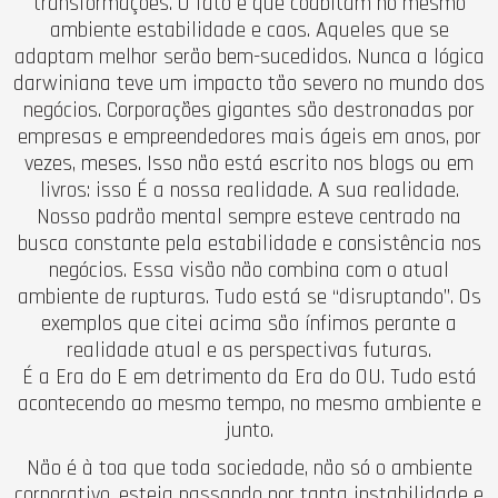
transformações. O fato é que coabitam no mesmo
ambiente estabilidade e caos. Aqueles que se
adaptam melhor serão bem-sucedidos. Nunca a lógica
darwiniana teve um impacto tão severo no mundo dos
negócios. Corporações gigantes são destronadas por
empresas e empreendedores mais ágeis em anos, por
vezes, meses. Isso não está escrito nos blogs ou em
livros: isso É a nossa realidade. A sua realidade.
Nosso padrão mental sempre esteve centrado na
busca constante pela estabilidade e consistência nos
negócios. Essa visão não combina com o atual
ambiente de rupturas. Tudo está se “disruptando”. Os
exemplos que citei acima são ínfimos perante a
realidade atual e as perspectivas futuras.
É a Era do E em detrimento da Era do OU. Tudo está
acontecendo ao mesmo tempo, no mesmo ambiente e
junto.
Não é à toa que toda sociedade, não só o ambiente
corporativo, esteja passando por tanta instabilidade e