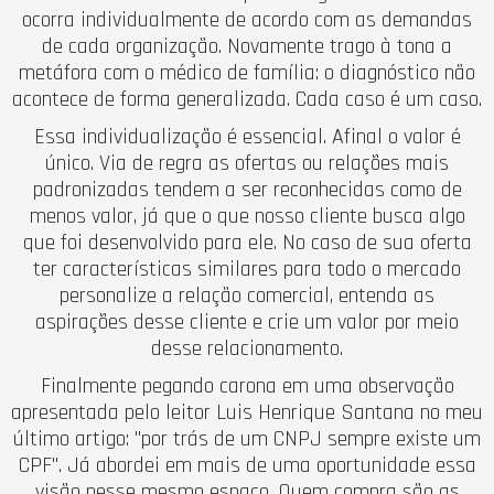
ocorra individualmente de acordo com as demandas
de cada organização. Novamente trago à tona a
metáfora com o médico de família: o diagnóstico não
acontece de forma generalizada. Cada caso é um caso.
Essa individualização é essencial. Afinal o valor é
único. Via de regra as ofertas ou relações mais
padronizadas tendem a ser reconhecidas como de
menos valor, já que o que nosso cliente busca algo
que foi desenvolvido para ele. No caso de sua oferta
ter características similares para todo o mercado
personalize a relação comercial, entenda as
aspirações desse cliente e crie um valor por meio
desse relacionamento.
Finalmente pegando carona em uma observação
apresentada pelo leitor Luis Henrique Santana no meu
último artigo: "por trás de um CNPJ sempre existe um
CPF". Já abordei em mais de uma oportunidade essa
visão nesse mesmo espaço. Quem compra são as