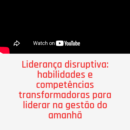
Liderança disruptiva:
habilidades e
competências
transformadoras para
liderar na gestão do
amanhã