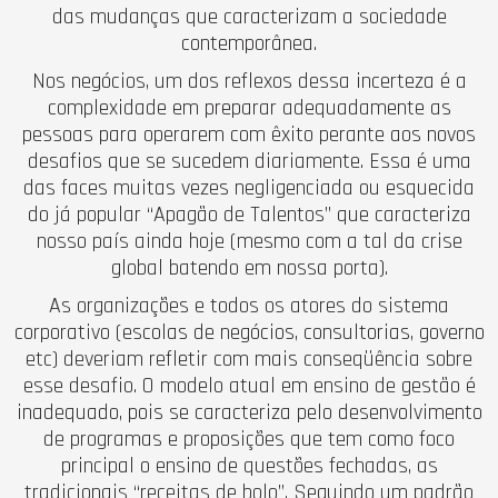
das mudanças que caracterizam a sociedade
contemporânea.
Nos negócios, um dos reflexos dessa incerteza é a
complexidade em preparar adequadamente as
pessoas para operarem com êxito perante aos novos
desafios que se sucedem diariamente. Essa é uma
das faces muitas vezes negligenciada ou esquecida
do já popular “Apagão de Talentos” que caracteriza
nosso país ainda hoje (mesmo com a tal da crise
global batendo em nossa porta).
As organizações e todos os atores do sistema
corporativo (escolas de negócios, consultorias, governo
etc) deveriam refletir com mais conseqüência sobre
esse desafio. O modelo atual em ensino de gestão é
inadequado, pois se caracteriza pelo desenvolvimento
de programas e proposições que tem como foco
principal o ensino de questões fechadas, as
tradicionais “receitas de bolo”. Seguindo um padrão