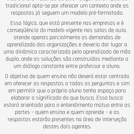
tradicional opta-se por oferecer um contexto onde as
respostas já seguem um modelo pré-formatado.
Essa lógica, que está presente nas empresas e é
conseqüência do modelo vigente nas salas de aula,
atende apenas parcialmente as demandas de
aprendizado das organizações e deveria dar lugar a
uma dinâmica caracterizada pelo aprendizado de mão
dupla, onde as soluções são construídas mediante a
um diálogo constante entre professor e aluno.
O objetivo de quem ensina não deverá estar centrado
em oferecer as respostas a todas as perguntas e sim
em permitir que o próprio aluno tenha espaço para
elaborar o significado do que busca. Essa busca
estará orientada para o entendimento mútuo entre as
partes – quem ensina e quem aprende – e as
respostas estarão presentes na área de interseção
destes dois agentes.