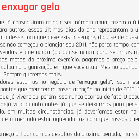
 enxugar gelo
ue já conseguiram atingir seu número anual fazem o últ
 Para outros, esses últimos dias do ano representam o 
ito desse foco que deve existir sempre, diga-se de pas
e não começou a planejar seu 2011, não perca tempo, com
endas é que nunca (ou quase nunca para ser mais rig
 das metas do próximo exercício, pagamos o preço pel
 a culpa na organização em que você atua. Mesmo quan
ro. Sempre queremos mais.
dores, estamos no negócio de “enxugar gelo”. Isso mesm
pontos que mereceram nossa atenção no início de 2010. 
ue já vivenciou, porém isso nunca ocorreu de fato. O popu
 dejà vu o quanto antes já que se deixarmos para pensa
, em muitas circunstâncias, já deveríamos estar na
o de o mercado estar aquecido faz com que nossos cli
omeço a lidar com os desafios do próximo período, mais