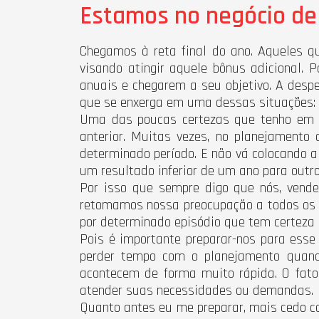
Estamos no negócio de
Chegamos à reta final do ano. Aqueles q
visando atingir aquele bônus adicional.
anuais e chegarem a seu objetivo. A despe
que se enxerga em uma dessas situações: s
Uma das poucas certezas que tenho em v
anterior. Muitas vezes, no planejamento
determinado período. E não vá colocando
um resultado inferior de um ano para out
Por isso que sempre digo que nós, vende
retomamos nossa preocupação a todos os 
por determinado episódio que tem certeza q
Pois é importante preparar-nos para esse
perder tempo com o planejamento quando
acontecem de forma muito rápida. O fat
atender suas necessidades ou demandas.
Quanto antes eu me preparar, mais cedo c