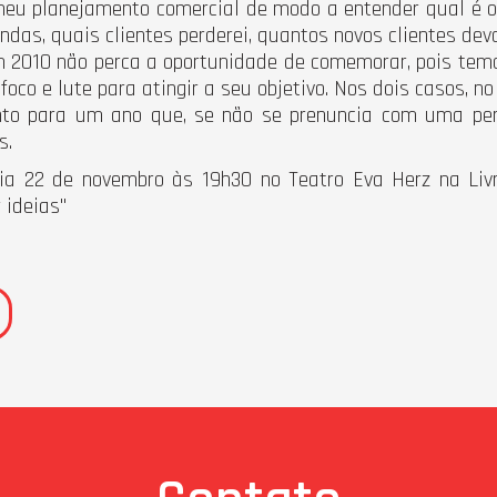
 meu planejamento comercial de modo a entender qual é 
das, quais clientes perderei, quantos novos clientes devo
2010 não perca a oportunidade de comemorar, pois temo
 foco e lute para atingir a seu objetivo. Nos dois casos,
to para um ano que, se não se prenuncia com uma pers
s.
ia 22 de novembro às 19h30 no Teatro Eva Herz na Livr
 ideias"