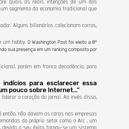
obre quais as reais intenções de um dos
m um segmento da economia tradicional que
or. Alguns bilionários colecionam carros,
de um hobby.
O Washington Post foi eleito a 8ª
ando sua presença em um ranking composto por
icional, porém em franca decadência, para
 indícios para esclarecer essa
um pouco sobre Internet...”
iderar o coração do jornal. Ao invés disso,
até então, não davam as caras nas empresas
demandas do próprio setor como o Arc , um
, devido a seu êxito, tornou-se um sistema