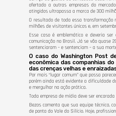
ofertado a outras empresas do mercado e
atingidos ultrapassa a marca de 300 milhõ
O resultado de toda essa transformação 
milhões de visitantes únicos e, em setembr
Esse caso é emblemático e deveria ser a
comunicação no Brasil. Já se vão quase 2
sentenciaram – e sentenciam – a sua morte
O caso do Washington Post de
econômica das companhias do s
das crenças velhas e enraizada
Por mais “lugar comum” que possa parecer, 
porém ainda está evidente a dificuldade d
e mergulhar na ação prática.
Toda empresa de mídia deve ser encarada c
Bezos comenta que sua equipe técnica, com
de ponta do Vale do Silício. Hoje, profiss