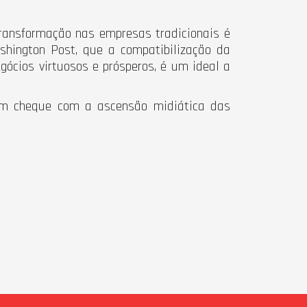
 transformação nas empresas tradicionais é
hington Post, que a compatibilização da
gócios virtuosos e prósperos, é um ideal a
m cheque com a ascensão midiática das