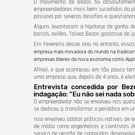
O movimento de Bezos foi absolutamente
empreendedores mais bem sucedidos do pla
passava por severos desafios e questiona
Alguns levantaram a hipótese de ganho de
barcos, aviões. Talvez Bezos gostasse de jo
Em Fevereiro desse ano, no entanto, essas
empresa mais inovadora do mundo na tradicio
empresas líderes da nova economia como Apple,
Afinal, o que aconteceu em tão pouco tem
uma empresa que, depois de 4 anos, é elei
Entrevista concedida por Bezo
indagação: “Eu não sei nada sob
O empreendedor não se envolveu nas questõe
se dedicou a transformar o periódico em u
Isso envolveu adotar práticas nativas de e
de mídia como engenheiros e cientistas d
serviço de gestão de conteúdos desenvolvi