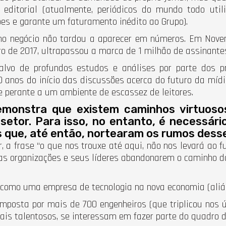
ditorial (atualmente, periódicos do mundo todo utili
es e garante um faturamento inédito ao Grupo).
no negócio não tardou a aparecer em números. Em Novemb
o de 2017, ultrapassou a marca de 1 milhão de assinantes
lvo de profundos estudos e análises por parte dos pr
0 anos do início das discussões acerca do futuro da míd
 perante a um ambiente de escassez de leitores.
monstra que existem caminhos virtuoso
etor. Para isso, no entanto, é necessári
s que, até então, nortearam os rumos dess
a frase “o que nos trouxe até aqui, não nos levará ao fu
as organizações e seus líderes abandonarem o caminho da
omo uma empresa de tecnologia na nova economia (aliás,
posta por mais de 700 engenheiros (que triplicou nos ú
ionais talentosos, se interessam em fazer parte do quadro