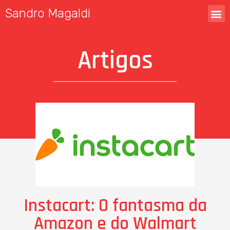
Sandro Magaldi
Artigos
Instacart: O fantasma da
Amazon e do Walmart