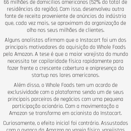
66 milhões de domicílios americanos (52% do total de
residências da região). Com isso, desenvolveu outra
fonte de receita proveniente de anúncios da indústria
que, cada vez mais, se aproximam da organização de
olho nos seus milhões de clientes.
Alguns analistas afirmam que o Instacart foi um dos
principais motivadores da aquisição do Whole Foods
pela Amazon. A tese é que a maior varejista do mundo
necessita ter capilaridade física rapidamente para
fazer frente a crescente cobertura e onipresença da
startup nos lares americanos.
Além disso, o Whole Foods tem um acordo de
exclusividade com a plataforma sendo um de seus
principais parceiros de negócios com uma pequena
participação acionária. Com a movimentação a
Amazon se transforma em acionista do Instacart.
Curiosamente, o efeito inicial foi contrário. Assustados
com o avanço da Amazon no varejo físico, varejistas