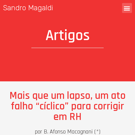
Sandro Magaldi
Artigos
Mais que um lapso, um ato
falho “cíclico” para corrigir
em RH
por B. Afonso Macagnani (*)