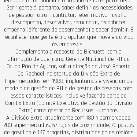
lealdade à companhia e o orgulho de fazer parte dela.”
“Gerir gente é, portanto, saber definir as necessidades
de pessoal, atrair, contratar, reter, motivar, avaliar
desempenho, desenvolver, remunerar, reconhecer
empenho (diferente de desempenho) e saber demitir. É
reconhecer que gente é o propulsor que move e dá vida
às empresas.”
Complemento a resposta de Bichuetti com a
afirmação de que, como Gerente Nacional de RH do
Grupo Pão de Açúcar, sob a direção de José Roberto
De Raphael, no startup da Divisão Extra de
Hipermercados, em 1988, implantamos e vivenciamos
modelo de gestão de RH e de gestão de pessoas com
essas características, inclusive fazendo parte do
ComEx Extra (Comitê Executivo de Gestão da Divisão
Extra) como gestor de Recursos Humanos.
A Divisão Extra, atualmente com 130 hipermercados,
203 supermercados, 67 lojas de proximidade, 73 postos
de gasolina e 147 drogarias, distribuídos pelas regiões