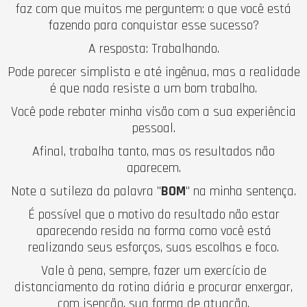
faz com que muitos me perguntem: o que você está
fazendo para conquistar esse sucesso?
A resposta: Trabalhando.
Pode parecer simplista e até ingênua, mas a realidade
é que nada resiste a um bom trabalho.
Você pode rebater minha visão com a sua experiência
pessoal.
Afinal, trabalha tanto, mas os resultados não
aparecem.
Note a sutileza da palavra "
BOM
" na minha sentença.
É possível que o motivo do resultado não estar
aparecendo resida na forma como você está
realizando seus esforços, suas escolhas e foco.
Vale à pena, sempre, fazer um exercício de
distanciamento da rotina diária e procurar enxergar,
com isenção, sua forma de atuação.