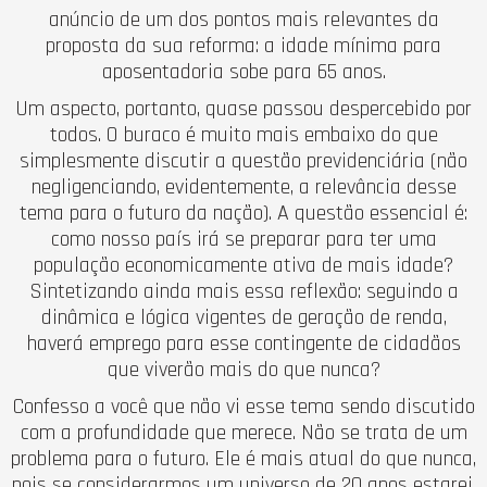
anúncio de um dos pontos mais relevantes da
proposta da sua reforma: a idade mínima para
aposentadoria sobe para 65 anos.
Um aspecto, portanto, quase passou despercebido por
todos. O buraco é muito mais embaixo do que
simplesmente discutir a questão previdenciária (não
negligenciando, evidentemente, a relevância desse
tema para o futuro da nação). A questão essencial é:
como nosso país irá se preparar para ter uma
população economicamente ativa de mais idade?
Sintetizando ainda mais essa reflexão: seguindo a
dinâmica e lógica vigentes de geração de renda,
haverá emprego para esse contingente de cidadãos
que viverão mais do que nunca?
Confesso a você que não vi esse tema sendo discutido
com a profundidade que merece. Não se trata de um
problema para o futuro. Ele é mais atual do que nunca,
pois se considerarmos um universo de 20 anos estarei,