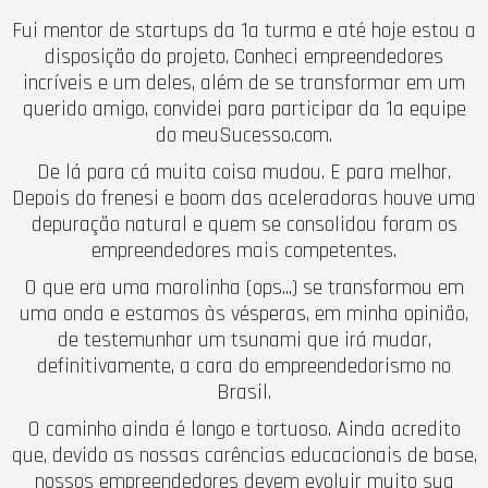
Fui mentor de startups da 1a turma e até hoje estou a
disposição do projeto. Conheci empreendedores
incríveis e um deles, além de se transformar em um
querido amigo, convidei para participar da 1a equipe
do meuSucesso.com.
De lá para cá muita coisa mudou. E para melhor.
Depois do frenesi e boom das aceleradoras houve uma
depuração natural e quem se consolidou foram os
empreendedores mais competentes.
O que era uma marolinha (ops...) se transformou em
uma onda e estamos às vésperas, em minha opinião,
de testemunhar um tsunami que irá mudar,
definitivamente, a cara do empreendedorismo no
Brasil.
O caminho ainda é longo e tortuoso. Ainda acredito
que, devido as nossas carências educacionais de base,
nossos empreendedores devem evoluir muito sua