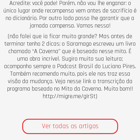
Acredite: você pode! Porém, não vou lhe enganar: o
único lugar onde recompensa vem antes de sacrifício é
no dicionário. Por outro lado posso lhe garantir que a
jornada compensa. Vamos nessa!
(não falei que ia ficar muito grande? Mas antes de
terminar tenho 2 dicas: o Saramago escreveu um livro
chamado “A Caverna” que é baseado nesse mito. É
uma obra incrível. Sugiro muito sua leitura;
acompanho sempre o Podcast Brasil do Luciano Pires.
Também recomendo muito, pois ele nos traz essa
visão da mudança. Veja nesse link a transcrição da
programa baseado no Mito da Caverna. Muito bom!!
http://migre.me/gIrSt)
Ver todas os artigos