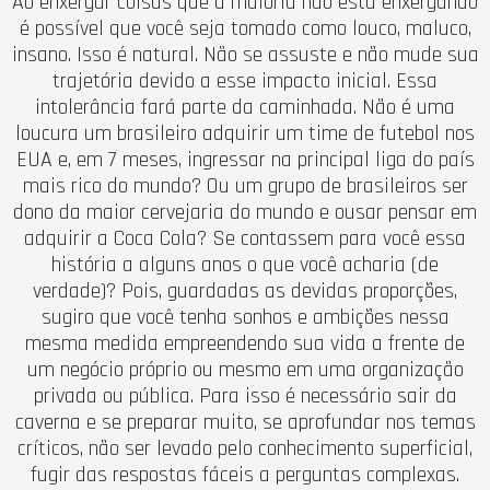
Ao enxergar coisas que a maioria não está enxergando
é possível que você seja tomado como louco, maluco,
insano. Isso é natural. Não se assuste e não mude sua
trajetória devido a esse impacto inicial. Essa
intolerância fará parte da caminhada. Não é uma
loucura um brasileiro adquirir um time de futebol nos
EUA e, em 7 meses, ingressar na principal liga do país
mais rico do mundo? Ou um grupo de brasileiros ser
dono da maior cervejaria do mundo e ousar pensar em
adquirir a Coca Cola? Se contassem para você essa
história a alguns anos o que você acharia (de
verdade)? Pois, guardadas as devidas proporções,
sugiro que você tenha sonhos e ambições nessa
mesma medida empreendendo sua vida a frente de
um negócio próprio ou mesmo em uma organização
privada ou pública. Para isso é necessário sair da
caverna e se preparar muito, se aprofundar nos temas
críticos, não ser levado pelo conhecimento superficial,
fugir das respostas fáceis a perguntas complexas.