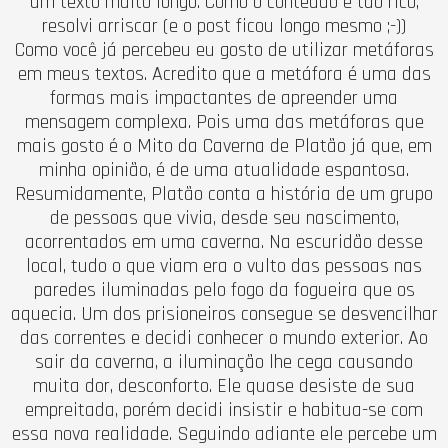
um texto muito longo. Como o conteúdo é tão rico,
resolvi arriscar (e o post ficou longo mesmo ;-))
Como você já percebeu eu gosto de utilizar metáforas
em meus textos. Acredito que a metáfora é uma das
formas mais impactantes de apreender uma
mensagem complexa. Pois uma das metáforas que
mais gosto é o Mito da Caverna de Platão já que, em
minha opinião, é de uma atualidade espantosa.
Resumidamente, Platão conta a história de um grupo
de pessoas que vivia, desde seu nascimento,
acorrentados em uma caverna. Na escuridão desse
local, tudo o que viam era o vulto das pessoas nas
paredes iluminadas pelo fogo da fogueira que os
aquecia. Um dos prisioneiros consegue se desvencilhar
das correntes e decidi conhecer o mundo exterior. Ao
sair da caverna, a iluminação lhe cega causando
muita dor, desconforto. Ele quase desiste de sua
empreitada, porém decidi insistir e habitua-se com
essa nova realidade. Seguindo adiante ele percebe um