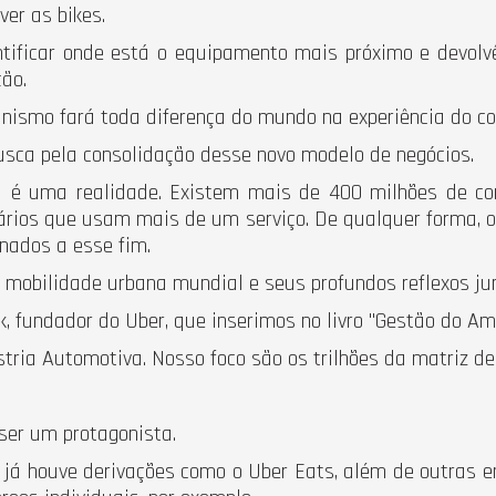
ver as bikes.
entificar onde está o equipamento mais próximo e devolv
ão.
nismo fará toda diferença do mundo na experiência do c
sca pela consolidação desse novo modelo de negócios.
á é uma realidade. Existem mais de 400 milhões de co
ários que usam mais de um serviço. De qualquer forma, o
nados a esse fim.
 mobilidade urbana mundial e seus profundos reflexos ju
, fundador do Uber, que inserimos no livro "Gestão do Am
stria Automotiva. Nosso foco são os trilhões da matriz d
ser um protagonista.
o já houve derivações como o Uber Eats, além de outras 