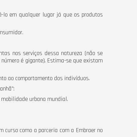
ê-lo em qualquer lugar já que os produtos
onsumidor.
ntas nos serviços dessa natureza (não se
 número é gigante). Estima-se que existam
nto ao comportamento dos indivíduos.
anhã":
e mobilidade urbana mundial.
em curso como a parceria com a Embraer no