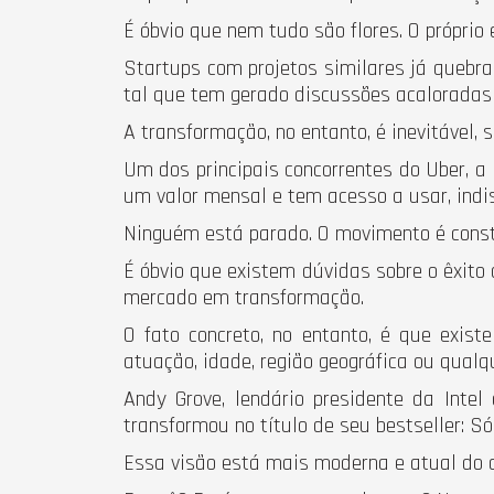
É óbvio que nem tudo são flores. O própri
Startups com projetos similares já quebr
tal que tem gerado discussões acaloradas
A transformação, no entanto, é inevitável, 
Um dos principais concorrentes do Uber, a 
um valor mensal e tem acesso a usar, indis
Ninguém está parado. O movimento é const
É óbvio que existem dúvidas sobre o êxito
mercado em transformação.
O fato concreto, no entanto, é que exi
atuação, idade, região geográfica ou qualqu
Andy Grove, lendário presidente da Inte
transformou no título de seu bestseller: S
Essa visão está mais moderna e atual do 