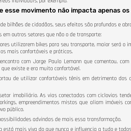
reos individuais, por exemplo.
e esse movimento não impacta apenas os p
e bilhões de cidadãos, seus efeitos são profundos e abr
s em outros setores que não o de transporte:
res utilizarem bikes para seu transporte, maior será o 
os mais confortáveis e práticos.
m encontro com Jorge Paulo Lemann que comentou, com 
 que existe e era muito confortável.
rtou de utilizar confortáveis tênis em detrimento dos 
etor imobiliário. As vias conectadas com ciclovias ten
orkings, empreendimentos mistos que aliam imóveis com
vo público.
possibilidades advindas de mais essa transformação.
o está mais viva do que nunca e influencia a tudo e todo