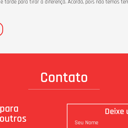
tarde para tirar a diferença. Acorda, pois não temos tem
Contato
 para
Deixe
 outros