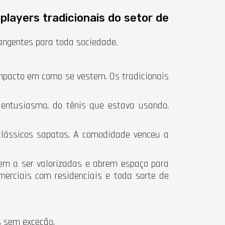
layers tradicionais do setor de
angentes para toda sociedade.
impacto em como se vestem. Os tradicionais
entusiasmo, do tênis que estava usando.
clássicos sapatos. A comodidade venceu a
dem a ser valorizadas e abrem espaço para
erciais com residenciais e toda sorte de
s sem exceção.