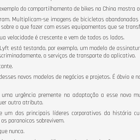
o exemplo do compartilhamento de bikes na China mostra o
aram. Multiplicam-se imagens de bicicletas abandonadas 
 sobre o que fazer com esses equipamentos que se trans
sua velocidade é crescente e vem de todos os lados.
Lyft está testando, por exemplo, um modelo de assinaturas
criminadamente, o serviços de transporte do aplicativo.
ante.
 desses novos modelos de negócios e projetos. É óbvio e 
ste uma urgência premente na adaptação a esse novo m
er outro atributo.
l e um dos principais líderes corporativos da históri
ó os paranoicos sobrevivem.
que nunca.