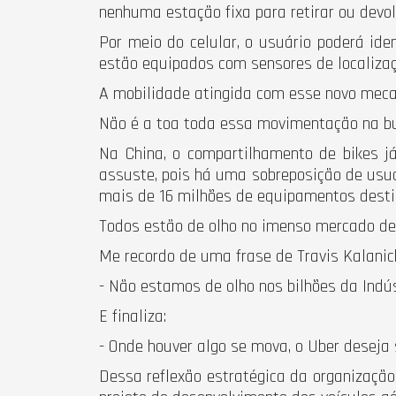
nenhuma estação fixa para retirar ou devol
Por meio do celular, o usuário poderá id
estão equipados com sensores de localizaç
A mobilidade atingida com esse novo meca
Não é a toa toda essa movimentação na bu
Na China, o compartilhamento de bikes j
assuste, pois há uma sobreposição de usu
mais de 16 milhões de equipamentos desti
Todos estão de olho no imenso mercado de
Me recordo de uma frase de Travis Kalanick
- Não estamos de olho nos bilhões da Indú
E finaliza:
- Onde houver algo se mova, o Uber deseja 
Dessa reflexão estratégica da organizaçã