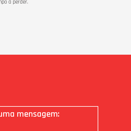
po a perder.
 uma mensagem: