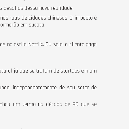
s desafios dessa nova realidade.
nas ruas de cidades chinesas. O impacto é
formarão em sucata.
 no estilo Netflix. Ou seja, o cliente paga
natural já que se tratam de startups em um
undo, independentemente de seu setor de
a cunhou um termo na década de 90 que se