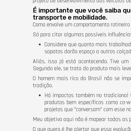
projeto de desenvolvimento dos veículos aé
É importante que você saiba qu
transporte e mobilidade.
Como envolve um comportamento rotineiro d
Só para citar algumas possíveis influência
Considere que quanto mais trabalhado
sapatos darão espaço a outros calçad
Aliás, isso já está acontecendo. Tive u
Segundo ele, se trata do produto mais leve
O homem mais rico do Brasil não se impo
tradição.
Há impactos também no tradicional s
produtos bem específicos como co-w
projetos que "conversam" com esse no
Meu objetivo aqui não é mapear todas as 
O que quero é lhe alertar que essa evoluçã