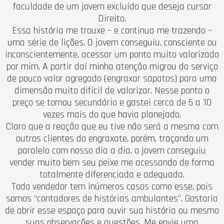
faculdade de um jovem excluído que deseja cursar
Direito.
Essa história me trouxe – e continua me trazendo –
uma série de lições. O jovem conseguiu, consciente ou
inconscientemente, acessar um ponto muito valorizado
por mim. A partir daí minha atenção migrou do serviço
de pouco valor agregado (engraxar sapatos) para uma
dimensão muito difícil de valorizar. Nesse ponto o
preço se tornou secundário e gastei cerca de 5 a 10
vezes mais do que havia planejado.
Claro que a reação que eu tive não será a mesma com
outros clientes do engraxate, porém, traçando um
paralelo com nosso dia a dia, o jovem conseguiu
vender muito bem seu peixe me acessando de forma
totalmente diferenciada e adequada.
Todo vendedor tem inúmeros casos como esse, pois
somos “contadores de histórias ambulantes”. Gostaria
de abrir esse espaço para ouvir sua história ou mesmo
suas observações e questões. Me envie uma