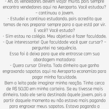
- Ah, os vendedores devem viajar muito, pois sempre
encontro vendedores aqui no Aeroporto. Você estudou?
– continuou o jovem.
- Estudei e continuo estudando, pois acredito que
temos de nos preparar sempre para o que está por vir.
E você? Você estuda?
- Sim estou no colégio. Meu objetivo é fazer faculdade.
- Que interessante! Que faculdade você quer cursar? –
perguntei na sequência.
Essa foi à deixa para que ele entrasse com sua
abordagem matadora:
- Quero cursar Direito. Todo dinheiro que ganho
engraxando sapatos aqui no Aeroporto economizo para
pagar minha faculdade.
Bem o leito pode imaginar minha reação. Tinha cerca
de R$ 50,00 em minha carteira. Se eu tivesse mais
dinheiro, todo ele seria destinado àquele jovem, pois a
partir daquele momento eu não estava mais pagando
para engraxar meus sapatos. Estava pagando a