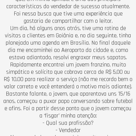
características do vendedor de sucesso atualmente.
Foi nessa busca que tive uma experiência que
gostaria de compartilhar com o leitor.
Um dia, há alguns anos atrás, tive uma rotina de
visitas a clientes em Goiânia e, no dia seguinte, tinha
planejado uma agenda em Brasília. No final daquele
dia me encaminhei ao Aeroporto da cidade e, como
estava adiantado, resolvi engraxar meus sapatos.
Rapidamente encontrei um jovem franzino, muito
simpático e solícito que cobrava cerca de R$ 5,00 ou
R$ 10,00 para realizar o serviço (não me recordo bem o
valor correto e você entenderá o motivo mais adiante).
Bastante falante, o jovem, que aparentava uns 15/16
anos, começou a puxar papo conversando sobre futebol
e afins. Foi a partir desse ponto que o jovem começou
a ‘fisgar’ minha atenção:
- Qual sua profissão?
- Vendedor