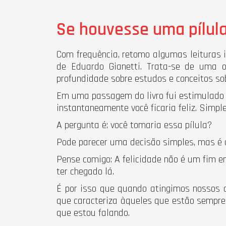
Se houvesse uma pílula
Com frequência, retomo algumas leituras 
de Eduardo Gianetti. Trata-se de uma o
profundidade sobre estudos e conceitos so
Em uma passagem do livro fui estimulado p
instantaneamente você ficaria feliz. Simpl
A pergunta é: você tomaria essa pílula?
Pode parecer uma decisão simples, mas é o 
Pense comigo: A felicidade não é um fim e
ter chegado lá.
É por isso que quando atingimos nossos o
que caracteriza àqueles que estão sempre
que estou falando.