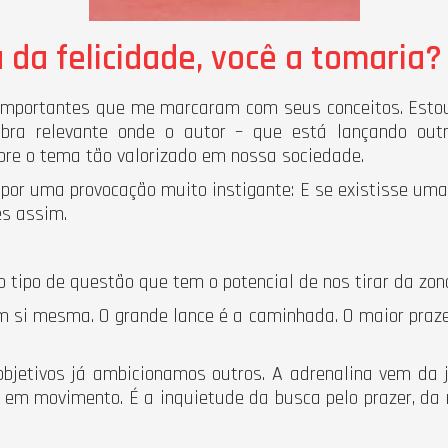
 da felicidade, você a tomaria?
importantes que me marcaram com seus conceitos. Estou 
bra relevante onde o autor – que está lançando outr
bre o tema tão valorizado em nossa sociedade.
or uma provocação muito instigante: E se existisse uma 
es assim.
tipo de questão que tem o potencial de nos tirar da zona
m si mesma. O grande lance é a caminhada. O maior prazer
bjetivos já ambicionamos outros. A adrenalina vem da 
 em movimento. É a inquietude da busca pelo prazer, da 