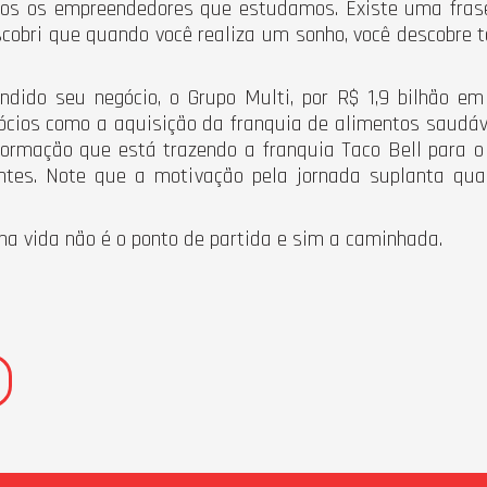
odos os empreendedores que estudamos. Existe uma frase
scobri que quando você realiza um sonho, você descobre
vendido seu negócio, o Grupo Multi, por R$ 1,9 bilhão e
ócios como a aquisição da franquia de alimentos saudá
formação que está trazendo a franquia Taco Bell para o
ntes. Note que a motivação pela jornada suplanta qual
na vida não é o ponto de partida e sim a caminhada.