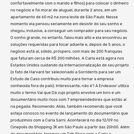
confortavelmente com o marido e filhos) para colocar o dinheiro
no negócio e foi morar de aluguel, durante 2 anos, em um
apartamento de 60 m2 na zona leste de São Paulo. Nesse
momento ela pensou seriamente em desistir do seu sonho e
chegou, inclusive, a conseguir um comprador para seu negócio.
O sonho grande, no entanto, falou mais alto e ela encontrou as
soluções requeridas para tocar adiante e, depois de 5 anos, o
negócio está aí, sólido, próspero, com mais de 200 franquias
que faturam cerca de R$ 200 milhões. A Carla está agora nos
Estados Unidos cuidando da internacionalização de seu projeto
(o fato de Harvard ter selecionado a Sorridents para ser um
Estudo de Caso contribuiu muito para tornar a empresa
conhecida fora do país). Interessante, não é? A Endeavor utiliza
muito o termo Vai que Dá cujo projeto envolve um livro e um
documentário muito ricos com 7 empreendedores que estão aí
na pegada. Recomendo. Aliás, também recomendo que você
esteja conosco no evento de lançamento do documentário que
produzimos com a Carla Sarni. Acontecerá no dia 12/09 no
Cinepolis do Shopping JK em São Paulo a partir das 20h00. Além
do documentário, teremos um Talk Show com a Carla e