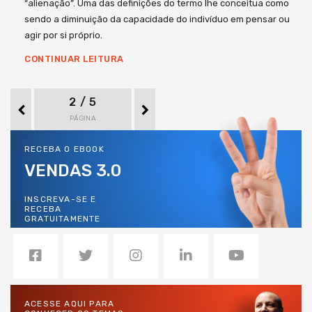
“alienação”. Uma das definições do termo lhe conceitua como
sendo a diminuição da capacidade do indivíduo em pensar ou
agir por si próprio.
CONTINUAR LEITURA
2 / 5
PÁGINA
RECEBA O EBOOK
VENDAS 3.0
INSCREVA-SE E
RECEBA
GRATUITAMENTE
ACESSE AQUI PARA