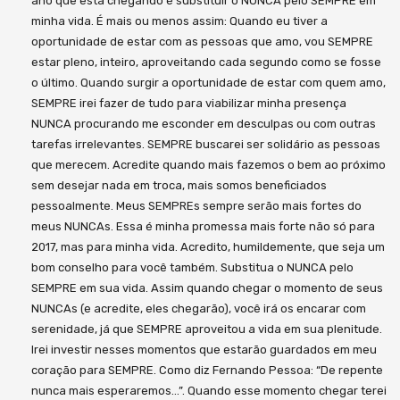
ano que está chegando é substituir o NUNCA pelo SEMPRE em
minha vida. É mais ou menos assim: Quando eu tiver a
oportunidade de estar com as pessoas que amo, vou SEMPRE
estar pleno, inteiro, aproveitando cada segundo como se fosse
o último. Quando surgir a oportunidade de estar com quem amo,
SEMPRE irei fazer de tudo para viabilizar minha presença
NUNCA procurando me esconder em desculpas ou com outras
tarefas irrelevantes. SEMPRE buscarei ser solidário as pessoas
que merecem. Acredite quando mais fazemos o bem ao próximo
sem desejar nada em troca, mais somos beneficiados
pessoalmente. Meus SEMPREs sempre serão mais fortes do
meus NUNCAs. Essa é minha promessa mais forte não só para
2017, mas para minha vida. Acredito, humildemente, que seja um
bom conselho para você também. Substitua o NUNCA pelo
SEMPRE em sua vida. Assim quando chegar o momento de seus
NUNCAs (e acredite, eles chegarão), você irá os encarar com
serenidade, já que SEMPRE aproveitou a vida em sua plenitude.
Irei investir nesses momentos que estarão guardados em meu
coração para SEMPRE. Como diz Fernando Pessoa: “De repente
nunca mais esperaremos…”. Quando esse momento chegar terei