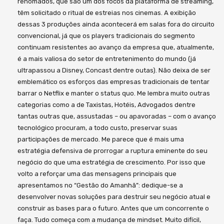
renomados, que são um dos focos da plataforma de streaming,
têm solicitado o ritual de estreias nos cinemas. A exibição
dessas 3 produções ainda acontecerá em salas fora do circuito
convencional, já que os players tradicionais do segmento
continuam resistentes ao avanço da empresa que, atualmente,
é a mais valiosa do setor de entretenimento do mundo (já
ultrapassou a Disney, Concast dentre outas). Não deixa de ser
emblemático os esforços das empresas tradicionais de tentar
barrar o Netflix e manter o status quo. Me lembra muito outras
categorias como a de Taxistas, Hotéis, Advogados dentre
tantas outras que, assustadas – ou apavoradas – com o avanço
tecnológico procuram, a todo custo, preservar suas
participações de mercado. Me parece que é mais uma
estratégia defensiva de prorrogar a ruptura eminente do seu
negócio do que uma estratégia de crescimento. Por isso que
volto a reforçar uma das mensagens principais que
apresentamos no “Gestão do Amanhã”: dedique-se a
desenvolver novas soluções para destruir seu negócio atual e
construir as bases para o futuro. Antes que um concorrente o
faça. Tudo começa com a mudança de mindset. Muito difícil,