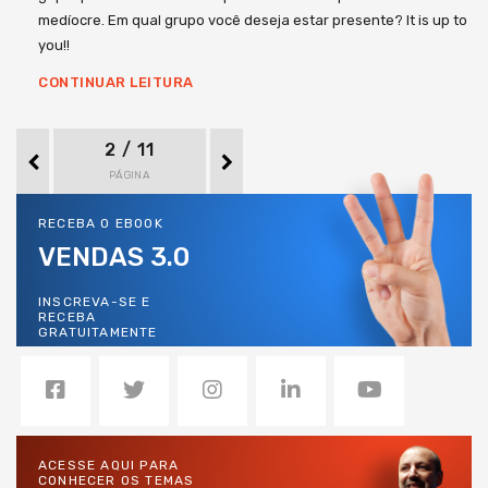
medíocre. Em qual grupo você deseja estar presente? It is up to
you!!
CONTINUAR LEITURA
2 / 11
PÁGINA
RECEBA O EBOOK
VENDAS 3.0
INSCREVA-SE E
RECEBA
GRATUITAMENTE
ACESSE AQUI PARA
CONHECER OS TEMAS