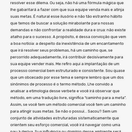
resolver esse dilema. Ou seja, não há uma fórmula mágica que
lhe gabaritará a fazer com que sua equipe venda mais e atinja
suas metas. É natural esse ilusório e não tão estranho hábito
que temos de buscar a solução mirabolante para nossas
demandas e não confrontar a realidade dura e crua: não existe
atalho para o sucesso. A propósito, é dessa convicção que vem
a boa notícia: a despeito da inexistência de um encantamento
que irá resolver seus problemas, há um caminho que, se
percorrido adequadamente, irá contribuir decisivamente para
sua equipe vender mais. Me refiro aqui a implantação de um
processo comercial bem estruturado e consistente. Sou quase
que um obcecado por esse tema e sempre lembro que um dos
sinônimos de processo é o termo método. Lhe convido a
analisar a etimologia desse verbete e você irá observar que
método, em uma tradução livre, significa “caminho para a meta”.
Assim, se você tem um método comercial você tem um caminho
para atingir suas metas. Se não o possui… Sacou? Sem um
conjunto de atividades estruturadas sistematicamente que
orientem seu esforço comercial, você irá navegar como uma
nau à deriva. Sua influência ou domínio desse ambiente será