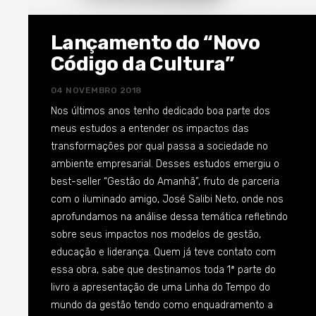
status quo – sobre os desafios da gestão no mundo.
Há cerca de 10 anos, me chamou muito a atenção
um pensamento de Zuboff que está mais atual do
Lançamento do “Novo
que nunca: “É no abismo que agora separa os
Código da Cultura”
indivíduos e as organizações que estão os segredos
de uma nova ordem econômica com vasto potencial
04 NOVEMBRO 2018
para criação de riqueza e realização individual” Se
Nos últimos anos tenho dedicado boa parte dos
faz necessário refletirmos sobre os desafios da
meus estudos a entender os impactos das
evolução dos indivíduos e da sociedade de uma
transformações por qual passa a sociedade no
forma plena e integrada. Não é mais exequível
ambiente empresarial. Desses estudos emergiu o
mantermos uma reflexão segregada das
best-seller “Gestão do Amanhã”, fruto de parceria
manifestações e anseios sociais daquelas
com o iluminado amigo, José Salibi Neto, onde nos
derivadas das empresas. O ser humano é uno,
aprofundamos na análise dessa temática refletindo
desempenha diversos papéis distintos, porém todo
sobre seus impactos nos modelos de gestão,
seu potencial deve ser envidado em todas as
educação e liderança. Quem já teve contato com
frentes que atua de forma integrada e equilibrada,
essa obra, sabe que destinamos toda 1ª parte do
indistintamente. Devemos refletir sobre a sociedade
livro a apresentação de uma Linha do Tempo do
de forma harmoniosa onde o contexto corporativo
mundo da gestão tendo como enquadramento a