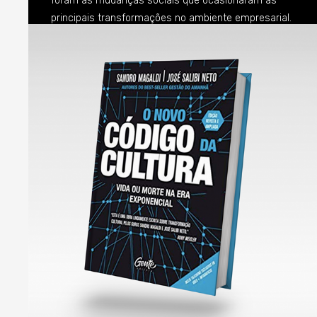
foram as mudanças sociais que ocasionaram as
principais transformações no ambiente empresarial.
Não é à toa toda instabilidade e busca por
referências que assola os líderes corporativos da
atualidade já que a sociedade passa por um período
de transformação que guarda poucas referências
em toda a história da humanidade (o movimento dos
coletes-amarelos na França que está acontecendo
exatamente agora é um bom exemplo dessa tese).
Ao me aprofundar em meus estudos sobre gestão
nesse final de semana para um novo projeto que
estamos preparando, me deparei com o
pensamento de uma autora que anda meio sumida
do ambiente acadêmico (imagino as razões). Me
refiro a Shoshana Zuboff, professora da Harvard
Business School. Essa pensadora é de uma
sagacidade incrível e sempre se dedicou a trazer
uma visão profunda –nem sempre alinhada com o