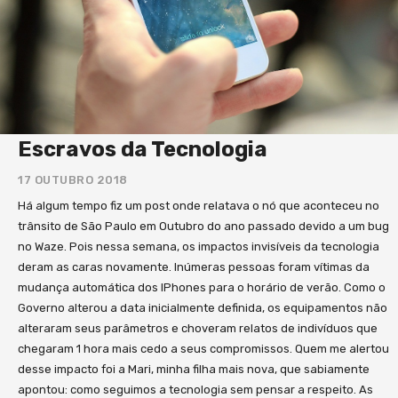
entrevista em seu celular. Além dos vídeos, o livro
conta com Mapas Mentais ao final de cada capítulo.
Procuramos fortalecer os conteúdos por meio de
uma representação gráfica que permita uma visão
sintética dos principais ensinamentos
compartilhados. Por sugestão de Jorge Paulo
Escravos da Tecnologia
Lemann, um dos primeiros leitores da obra e quem
nos deu a honra de endossá-la, produzimos a
17 OUTUBRO 2018
sessão “Questão Essenciais para sua Reflexão
Há algum tempo fiz um post onde relatava o nó que aconteceu no
Estratégica”. Trata-se de um check list para avaliar
trânsito de São Paulo em Outubro do ano passado devido a um bug
qual o nível de integração do leitor com os temas
no Waze. Pois nessa semana, os impactos invisíveis da tecnologia
apresentados e, dessa forma, dar uma revisada nos
deram as caras novamente. Inúmeras pessoas foram vítimas da
principais conceitos. Todos os conceitos que
mudança automática dos IPhones para o horário de verão. Como o
trabalhamos são referenciados por casos práticos.
Governo alterou a data inicialmente definida, os equipamentos não
Foram citadas 100 empresas durante toda a obra. O
alteraram seus parâmetros e choveram relatos de indivíduos que
leitor tem acesso a um índice no final do livro onde
chegaram 1 hora mais cedo a seus compromissos. Quem me alertou
pode encontrar a página onde cada caso foi
desse impacto foi a Mari, minha filha mais nova, que sabiamente
apontou: como seguimos a tecnologia sem pensar a respeito. As
mencionado facilitando assim sua busca por essas