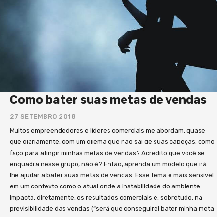
acesso a todo universo de conhecimento do
“Gestão do Amanhã”. Se desejar levar esse
conhecimento a seus colaboradores, clientes ou
parceiros, desenvolvemos uma série de benefícios
exclusivos com esse objetivo. Quem adquirir lotes
acima de 50 livros pode ter direito a Mentorias,
Palestras e Workshops com os autores. Se tiver
interesse, basta me enviar uma mensagem e lhe
Como bater suas metas de vendas
encaminho essa proposta. Ficarei imensamente feliz
27 SETEMBRO 2018
em receber seu feedback sobre nossas
provocações. Boa leitura!!
Muitos empreendedores e líderes comerciais me abordam, quase
que diariamente, com um dilema que não sai de suas cabeças: como
faço para atingir minhas metas de vendas? Acredito que você se
enquadra nesse grupo, não é? Então, aprenda um modelo que irá
lhe ajudar a bater suas metas de vendas. Esse tema é mais sensível
em um contexto como o atual onde a instabilidade do ambiente
impacta, diretamente, os resultados comerciais e, sobretudo, na
previsibilidade das vendas (“será que conseguirei bater minha meta