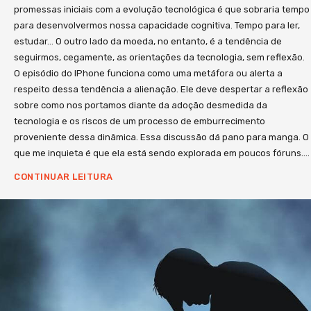
promessas iniciais com a evolução tecnológica é que sobraria tempo
referências. Como nosso propósito é pela
para desenvolvermos nossa capacidade cognitiva. Tempo para ler,
construção de uma plataforma, já estamos
estudar… O outro lado da moeda, no entanto, é a tendência de
planejando novos desdobramentos como eventos,
seguirmos, cegamente, as orientações da tecnologia, sem reflexão.
mentorias, grupos de estudos e outras iniciativas
O episódio do IPhone funciona como uma metáfora ou alerta a
que visam contagiar nossa sociedade com o
respeito dessa tendência a alienação. Ele deve despertar a reflexão
conhecimento essencial para a prosperidade de seu
sobre como nos portamos diante da adoção desmedida da
presente e futuro. Sou um entusiasta do impacto da
tecnologia e os riscos de um processo de emburrecimento
educação para a evolução pessoal de cada
proveniente dessa dinâmica. Essa discussão dá pano para manga. O
individuo. Acredito que esse é o principal vetor de
que me inquieta é que ela está sendo explorada em poucos fóruns….
transformação pessoal e a educação visa, acima de
CONTINUAR LEITURA
tudo, prover autonomia a quem aprende. Meu
compromisso é permitir o acesso a um
conhecimento relevante gerando reflexão pessoal.
Mais importante do que concordar com os conceitos
apresentados no projeto é você refletir sobre eles
gerando pensamento crítico e enriquecendo seu
repertório. Lhe convido a essa jornada. Nesse link
você pode adquirir o livro impresso ou digital e ter