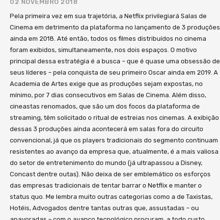
02 NOVEMBRO 2018
tempo da gestão. De forma inédita, essa pesquisa
lançamento oficial acontece na HSM Expo, um dos
Pela primeira vez em sua trajetória, a Netflix privilegiará Salas de
analisa o impacto das principais mudanças sociais
maiores eventos de Gestão do mundo, que
Cinema em detrimento da plataforma no lançamento de 3 produções
nas relações corporativas. A lógica é simples: tudo o
acontece em São Paulo, dia 07/11 às 16h45 onde
ainda em 2018. Até então, todos os filmes distribuídos no cinema
que acontece no mundo da gestão é resultante do
faremos uma sessão de autógrafos no espaço da
foram exibidos, simultaneamente, nos dois espaços. O motivo
que está acontecendo na sociedade. Ao finalizar
Livraria Saraiva que fica dentro do evento.
principal dessa estratégia é a busca – que é quase uma obsessão de
esse estudo – que é apresentado na primeira parte
Considerando que o evento conta com mais de
seus líderes – pela conquista de seu primeiro Oscar ainda em 2019. A
do livro – nos deparamos com a impactante
10.000 participantes, estou com a sensação que
Academia de Artes exige que as produções sejam expostas, no
realidade da 4ª Revolução Industrial. A visão nos
matamos essa primeira tiragem toda lá 😉 No início
mínimo, por 7 dias consecutivos em Salas de Cinema. Além disso,
gerou tanta perplexidade e excitação que não
do ano que vem faremos o lançamento oficial da
cineastas renomados, que são um dos focos da plataforma de
tivemos outra opção: vamos evoluir no pensamento
streaming, têm solicitado o ritual de estreias nos cinemas. A exibição
obra com toda pompa e circunstância e entramos
e discutir sobre quais são os caminhos para ser
dessas 3 produções ainda acontecerá em salas fora do circuito
na normalidade dos tradicionais projetos editoriais.
bem sucedido nessa nova sociedade. Assim surgiu
convencional, já que os players tradicionais do segmento continuam
Se você tem pressa para saber mais sobre o tema
resistentes ao avanço da empresa que, atualmente, é a mais valiosa
o projeto “Gestão do Amanhã: tudo o que você
e os impactos da Cultura em seu negócio, lhe
do setor de entretenimento do mundo (já ultrapassou a Disney,
precisa saber sobre Gestão, Inovação e Liderança
convido a adquirir sua obra agora mesmo pelos
Concast dentre outas). Não deixa de ser emblemático os esforços
para vencer na 4ª Revolução Industrial”. Nosso foco
ecommercers onde ela já está disponível (nesse link
das empresas tradicionais de tentar barrar o Netflix e manter o
com o projeto está centrado em apresentar
você acessa um deles). Estamos comprometidos
status quo. Me lembra muito outras categorias como a de Taxistas,
modelos que devem ser adotados pelas
em produzir, em quantidade e qualidade, material
Hotéis, Advogados dentre tantas outras que, assustadas – ou
organizações e seus líderes nas frentes de gestão
relevante para aumentar o nível da qualidade do
apavoradas – com o avanço tecnológico procuram, a todo custo,