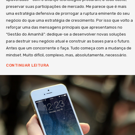
estratégica, educação corporativa e liderança.
pensamento sobre gestão no Brasil, sobretudo, o
preservar suas participações de mercado. Me parece que é mais
Nessa última, apontamos as 8 novas competências
conhecimento requerido para lidar com a
uma estratégia defensiva de prorrogar a ruptura eminente do seu
a serem desenvolvidas pelos líderes nesses novos
complexidade atual. Já temos mais 2 projetos a
negócio do que uma estratégia de crescimento. Por isso que volto a
tempos. Ao desenvolver esse projeto nutrimos uma
reforçar uma das mensagens principais que apresentamos no
lançar em 2019 sobre o tema. Somos imparáveis!!!!
visão mais ambiciosa do que simplesmente publicar
“Gestão do Amanhã”: dedique-se a desenvolver novas soluções
para destruir seu negócio atual e construir as bases para o futuro.
um livro. Acreditamos que há a oportunidade de
Antes que um concorrente o faça. Tudo começa com a mudança de
implantar uma plataforma de conhecimento que
mindset. Muito difícil, complexo, mas, absolutamente, necessário.
contemple conteúdo multimídia em diversos
formatos atualizado constantemente. Assim, o livro
CONTINUAR LEITURA
vem acompanhado de uma plataforma de vídeos
com 10 Talk Shows com protagonistas brasileiros
dessa transformação. São cerca de 6 horas de
conteúdo com Walter Longo, Silvio Meira, Sofia
Esteves, Rony Meisler, Martha Gabriel, Francisco
Madia, Eugênio Musak, Marília Roca, Sílvio Genesini e
Eric Santos. Esses conteúdos estão integrados ao
livro. Ao final do trecho referente a cada Talk Show, o
leitor tem acesso a um QR Code para assistir a