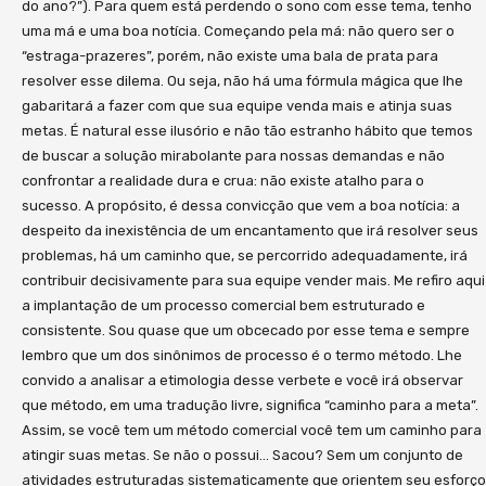
do ano?”). Para quem está perdendo o sono com esse tema, tenho
uma má e uma boa notícia. Começando pela má: não quero ser o
“estraga-prazeres”, porém, não existe uma bala de prata para
resolver esse dilema. Ou seja, não há uma fórmula mágica que lhe
gabaritará a fazer com que sua equipe venda mais e atinja suas
metas. É natural esse ilusório e não tão estranho hábito que temos
de buscar a solução mirabolante para nossas demandas e não
confrontar a realidade dura e crua: não existe atalho para o
sucesso. A propósito, é dessa convicção que vem a boa notícia: a
despeito da inexistência de um encantamento que irá resolver seus
problemas, há um caminho que, se percorrido adequadamente, irá
contribuir decisivamente para sua equipe vender mais. Me refiro aqui
a implantação de um processo comercial bem estruturado e
consistente. Sou quase que um obcecado por esse tema e sempre
lembro que um dos sinônimos de processo é o termo método. Lhe
convido a analisar a etimologia desse verbete e você irá observar
que método, em uma tradução livre, significa “caminho para a meta”.
Assim, se você tem um método comercial você tem um caminho para
atingir suas metas. Se não o possui… Sacou? Sem um conjunto de
atividades estruturadas sistematicamente que orientem seu esforço