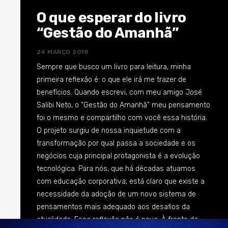
convicção que já tomava forma quando produzimos
O que esperar do livro
o “Gestão do Amanhã”: temos de nos dedicar a falar
“Gestão do Amanhã”
mais sobre Cultura Organizacional. Uma
transformação empresarial estruturada e profunda
24 MARÇO 2018
não acontece se não houver uma inserção da
Sempre que busco um livro para leitura, minha
mesma intensidade na Cultura do negócio. Foi da
primeira reflexão é: o que ele irá me trazer de
imperativa necessidade de explorarmos os
benefícios. Quando escrevi, com meu amigo José
mecanismos desse contexto que decidimos
Salibi Neto, o “Gestão do Amanhã” meu pensamento
produzir, em tempo recorde, a obra “O Novo Código
foi o mesmo e compartilho com você essa história.
da Cultura: Transformação Organizacional na Gestão
O projeto surgiu de nossa inquietude com a
do Amanhã”. Nesse livro desvendamos o significado
transformação por qual passa a sociedade e os
da Cultura organizacional e suas nuances e
negócios cuja principal protagonista é a evolução
apontamos um caminho para a transformação. Há
tecnológica. Para nós, que há décadas atuamos
muita pouca literatura sobre o tema no mundo.
com educação corporativa, está claro que existe a
Desconheço uma obra que se dedique a explorar
necessidade da adoção de um novo sistema de
essa temática à luz das transformações atuais.
pensamentos mais adequado aos desafios da
Decidimos, mais uma vez, ousar e trazer uma nova
atualidade. Essa reflexão não é nova. À frente da
visão para refletirmos sobre esses novos tempos.