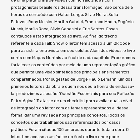
de uma plataforma de vídeos com 10 Talk Shows com
protagonistas brasileiros dessa transformação. São cerca de 6
horas de conteúdo com Walter Longo, Silvio Meira, Sofia
Esteves, Rony Meisler, Martha Gabriel, Francisco Madia, Eugênio
Musak, Marília Roca, Sílvio Genesini e Eric Santos. Esses
conteúdos estão integrados ao livro. Ao final do trecho
referente a cada Talk Show, o leitor tem acesso a um QR Code
para assistir a entrevista em seu celular. Além dos vídeos, o livro
conta com Mapas Mentais ao final de cada capítulo. Procuramos
fortalecer os conteúdos por meio de uma representação gráfica
que permita uma visão sintética dos principais ensinamentos
compartilhados. Por sugestão de Jorge Paulo Lemann, um dos
primeiros leitores da obra e quem nos deu a honra de endossá-
la, produzimos a sessão “Questão Essenciais para sua Reflexão
Estratégica”. Trata-se de um check list para avaliar qual o nível
de integração do leitor com os temas apresentados e, dessa
forma, dar uma revisada nos principais conceitos. Todos os
conceitos que trabalhamos são referenciados por casos
práticos. Foram citadas 100 empresas durante toda a obra. O
leitor tem acesso a um índice no final do livro onde pode