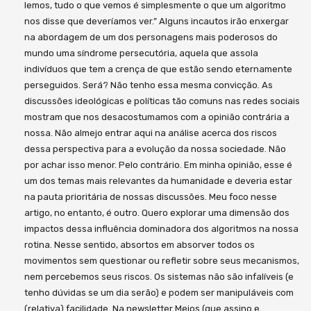
lemos, tudo o que vemos é simplesmente o que um algoritmo
nos disse que deveríamos ver.” Alguns incautos irão enxergar
na abordagem de um dos personagens mais poderosos do
mundo uma síndrome persecutória, aquela que assola
indivíduos que tem a crença de que estão sendo eternamente
perseguidos. Será? Não tenho essa mesma convicção. As
discussões ideológicas e políticas tão comuns nas redes sociais
mostram que nos desacostumamos com a opinião contrária a
nossa. Não almejo entrar aqui na análise acerca dos riscos
dessa perspectiva para a evolução da nossa sociedade. Não
por achar isso menor. Pelo contrário. Em minha opinião, esse é
um dos temas mais relevantes da humanidade e deveria estar
na pauta prioritária de nossas discussões. Meu foco nesse
artigo, no entanto, é outro. Quero explorar uma dimensão dos
impactos dessa influência dominadora dos algoritmos na nossa
rotina. Nesse sentido, absortos em absorver todos os
movimentos sem questionar ou refletir sobre seus mecanismos,
nem percebemos seus riscos. Os sistemas não são infalíveis (e
tenho dúvidas se um dia serão) e podem ser manipuláveis com
(relativa) facilidade. Na newsletter Meios (que assino e