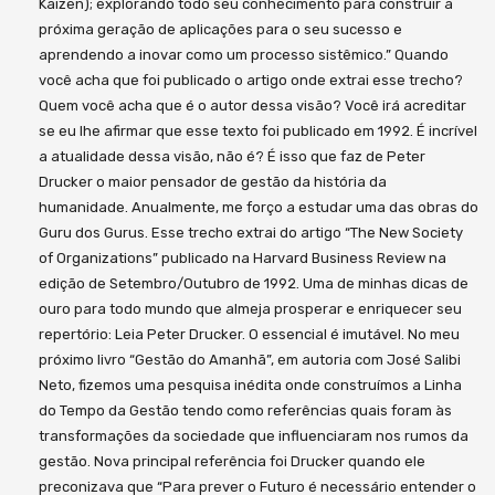
Kaizen); explorando todo seu conhecimento para construir a
próxima geração de aplicações para o seu sucesso e
aprendendo a inovar como um processo sistêmico.” Quando
você acha que foi publicado o artigo onde extrai esse trecho?
Quem você acha que é o autor dessa visão? Você irá acreditar
se eu lhe afirmar que esse texto foi publicado em 1992. É incrível
a atualidade dessa visão, não é? É isso que faz de Peter
Drucker o maior pensador de gestão da história da
humanidade. Anualmente, me forço a estudar uma das obras do
Guru dos Gurus. Esse trecho extrai do artigo “The New Society
of Organizations” publicado na Harvard Business Review na
edição de Setembro/Outubro de 1992. Uma de minhas dicas de
ouro para todo mundo que almeja prosperar e enriquecer seu
repertório: Leia Peter Drucker. O essencial é imutável. No meu
próximo livro “Gestão do Amanhã”, em autoria com José Salibi
Neto, fizemos uma pesquisa inédita onde construímos a Linha
do Tempo da Gestão tendo como referências quais foram às
transformações da sociedade que influenciaram nos rumos da
gestão. Nova principal referência foi Drucker quando ele
preconizava que “Para prever o Futuro é necessário entender o