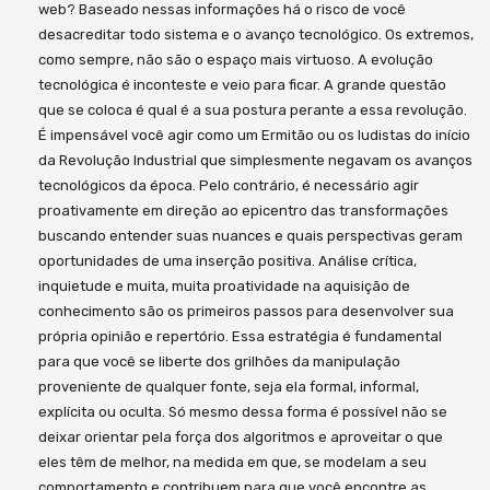
web? Baseado nessas informações há o risco de você
desacreditar todo sistema e o avanço tecnológico. Os extremos,
como sempre, não são o espaço mais virtuoso. A evolução
tecnológica é inconteste e veio para ficar. A grande questão
que se coloca é qual é a sua postura perante a essa revolução.
É impensável você agir como um Ermitão ou os ludistas do início
da Revolução Industrial que simplesmente negavam os avanços
tecnológicos da época. Pelo contrário, é necessário agir
proativamente em direção ao epicentro das transformações
buscando entender suas nuances e quais perspectivas geram
oportunidades de uma inserção positiva. Análise crítica,
inquietude e muita, muita proatividade na aquisição de
conhecimento são os primeiros passos para desenvolver sua
própria opinião e repertório. Essa estratégia é fundamental
para que você se liberte dos grilhões da manipulação
proveniente de qualquer fonte, seja ela formal, informal,
explícita ou oculta. Só mesmo dessa forma é possível não se
deixar orientar pela força dos algoritmos e aproveitar o que
eles têm de melhor, na medida em que, se modelam a seu
comportamento e contribuem para que você encontre as