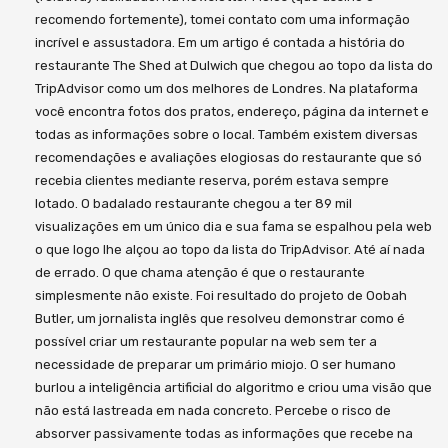
recomendo fortemente), tomei contato com uma informação
incrível e assustadora. Em um artigo é contada a história do
restaurante The Shed at Dulwich que chegou ao topo da lista do
TripAdvisor como um dos melhores de Londres. Na plataforma
você encontra fotos dos pratos, endereço, página da internet e
todas as informações sobre o local. Também existem diversas
recomendações e avaliações elogiosas do restaurante que só
recebia clientes mediante reserva, porém estava sempre
lotado. O badalado restaurante chegou a ter 89 mil
visualizações em um único dia e sua fama se espalhou pela web
o que logo lhe alçou ao topo da lista do TripAdvisor. Até aí nada
de errado. O que chama atenção é que o restaurante
simplesmente não existe. Foi resultado do projeto de Oobah
Butler, um jornalista inglês que resolveu demonstrar como é
possível criar um restaurante popular na web sem ter a
necessidade de preparar um primário miojo. O ser humano
burlou a inteligência artificial do algoritmo e criou uma visão que
não está lastreada em nada concreto. Percebe o risco de
absorver passivamente todas as informações que recebe na