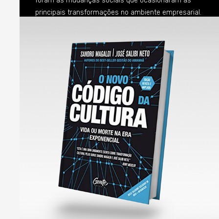
foram as mudanças sociais que ocasionaram as
principais transformações no ambiente empresarial.
Não é à toa toda instabilidade e busca por
referências que assola os líderes corporativos da
atualidade já que a sociedade passa por um período
de transformação que guarda poucas referências
em toda a história da humanidade (o movimento dos
coletes-amarelos na França que está acontecendo
exatamente agora é um bom exemplo dessa tese).
Ao me aprofundar em meus estudos sobre gestão
nesse final de semana para um novo projeto que
estamos preparando, me deparei com o
pensamento de uma autora que anda meio sumida
do ambiente acadêmico (imagino as razões). Me
refiro a Shoshana Zuboff, professora da Harvard
Business School. Essa pensadora é de uma
sagacidade incrível e sempre se dedicou a trazer
uma visão profunda –nem sempre alinhada com o