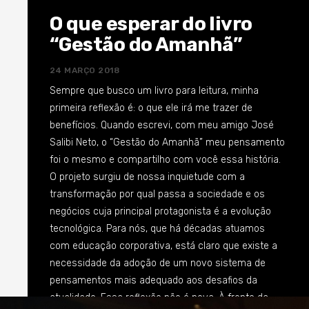
convicção que já tomava forma quando produzimos
O que esperar do livro
o “Gestão do Amanhã”: temos de nos dedicar a falar
“Gestão do Amanhã”
mais sobre Cultura Organizacional. Uma
transformação empresarial estruturada e profunda
24 MARÇO 2018
não acontece se não houver uma inserção da
Sempre que busco um livro para leitura, minha
mesma intensidade na Cultura do negócio. Foi da
primeira reflexão é: o que ele irá me trazer de
imperativa necessidade de explorarmos os
benefícios. Quando escrevi, com meu amigo José
mecanismos desse contexto que decidimos
Salibi Neto, o “Gestão do Amanhã” meu pensamento
produzir, em tempo recorde, a obra “O Novo Código
foi o mesmo e compartilho com você essa história.
da Cultura: Transformação Organizacional na Gestão
O projeto surgiu de nossa inquietude com a
do Amanhã”. Nesse livro desvendamos o significado
transformação por qual passa a sociedade e os
da Cultura organizacional e suas nuances e
negócios cuja principal protagonista é a evolução
apontamos um caminho para a transformação. Há
tecnológica. Para nós, que há décadas atuamos
muita pouca literatura sobre o tema no mundo.
com educação corporativa, está claro que existe a
Desconheço uma obra que se dedique a explorar
necessidade da adoção de um novo sistema de
essa temática à luz das transformações atuais.
pensamentos mais adequado aos desafios da
Decidimos, mais uma vez, ousar e trazer uma nova
atualidade. Essa reflexão não é nova. À frente da
visão para refletirmos sobre esses novos tempos.