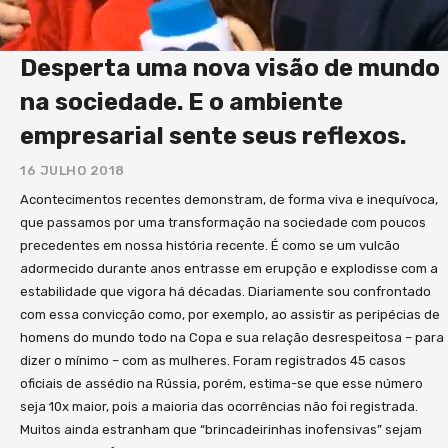
acesso a todo universo de conhecimento do
“Gestão do Amanhã”. Se desejar levar esse
Desperta uma nova visão de mundo
conhecimento a seus colaboradores, clientes ou
parceiros, desenvolvemos uma série de benefícios
na sociedade. E o ambiente
exclusivos com esse objetivo. Quem adquirir lotes
empresarial sente seus reflexos.
acima de 50 livros pode ter direito a Mentorias,
Palestras e Workshops com os autores. Se tiver
16 JULHO 2018
interesse, basta me enviar uma mensagem e lhe
Acontecimentos recentes demonstram, de forma viva e inequívoca,
encaminho essa proposta. Ficarei imensamente feliz
que passamos por uma transformação na sociedade com poucos
em receber seu feedback sobre nossas
precedentes em nossa história recente. É como se um vulcão
provocações. Boa leitura!!
adormecido durante anos entrasse em erupção e explodisse com a
estabilidade que vigora há décadas. Diariamente sou confrontado
com essa convicção como, por exemplo, ao assistir as peripécias de
homens do mundo todo na Copa e sua relação desrespeitosa – para
dizer o mínimo – com as mulheres. Foram registrados 45 casos
oficiais de assédio na Rússia, porém, estima-se que esse número
seja 10x maior, pois a maioria das ocorrências não foi registrada.
Muitos ainda estranham que “brincadeirinhas inofensivas” sejam