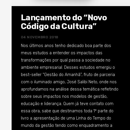
status quo – sobre os desafios da gestão no mundo.
Há cerca de 10 anos, me chamou muito a atenção
um pensamento de Zuboff que está mais atual do
Lançamento do “Novo
que nunca: “É no abismo que agora separa os
Código da Cultura”
indivíduos e as organizações que estão os segredos
de uma nova ordem econômica com vasto potencial
04 NOVEMBRO 2018
para criação de riqueza e realização individual” Se
Nos últimos anos tenho dedicado boa parte dos
faz necessário refletirmos sobre os desafios da
meus estudos a entender os impactos das
evolução dos indivíduos e da sociedade de uma
transformações por qual passa a sociedade no
forma plena e integrada. Não é mais exequível
ambiente empresarial. Desses estudos emergiu o
mantermos uma reflexão segregada das
best-seller “Gestão do Amanhã”, fruto de parceria
manifestações e anseios sociais daquelas
com o iluminado amigo, José Salibi Neto, onde nos
derivadas das empresas. O ser humano é uno,
aprofundamos na análise dessa temática refletindo
desempenha diversos papéis distintos, porém todo
sobre seus impactos nos modelos de gestão,
seu potencial deve ser envidado em todas as
educação e liderança. Quem já teve contato com
frentes que atua de forma integrada e equilibrada,
essa obra, sabe que destinamos toda 1ª parte do
indistintamente. Devemos refletir sobre a sociedade
livro a apresentação de uma Linha do Tempo do
de forma harmoniosa onde o contexto corporativo
mundo da gestão tendo como enquadramento a