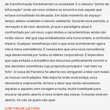
de transformação fundamental na sociedade. É o clássico “ponto de
bifurcação” onde um novo sistema se encontra com aquele que
estava consolidado há décadas. Em dado momento do espaço-
tempo ambos coabitam o mesmo ambiente. Durante esse período, a
sensação é de caos absoluto, já que o paradigma atual é
confrontado por um novo, cujos limites e características ainda não
estão claros. Até que seja estabelecida uma nova ordem, a confusão
impera. Qualquer semelhança com o que está acontecendo agora
não é mera coincidência. É necessário que uma nova consciência
seja desenvolvida por todos os líderes corporativos. É imperativo
que seja evitada a armadilha dos discursos politicamente correto e
das decisões cosméticas cujo propósito principal é “sair bem na
foto”. A Caixa de Pandora foi aberta nos obrigando a lidar com todas
as nossas contradições. Não importa onde você esteja, essa
demanda é onipresente. Arrisco a dizer que serão vencedores
aquelas e aqueles com coragem e muita, muita humildade para
encarar de peito aberto a nova ordem das coisas. O mundo está em
aberto. Só não vê quem não quer.
CONTINUAR LEITURA