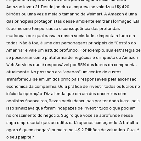
tempo da gestão. De forma inédita, essa pesquisa
lançamento oficial acontece na HSM Expo, um dos
Amazon levou 21. Desde janeiro a empresa se valorizou U$ 420
analisa o impacto das principais mudanças sociais
maiores eventos de Gestão do mundo, que
bilhões ou uma vez e meia o tamanho da Walmart. A Amazon é uma
nas relações corporativas. A lógica é simples: tudo o
acontece em São Paulo, dia 07/11 às 16h45 onde
das principais protagonistas desse ambiente em transformação. Ela
que acontece no mundo da gestão é resultante do
faremos uma sessão de autógrafos no espaço da
é, ao mesmo tempo, causa e consequência das profundas
que está acontecendo na sociedade. Ao finalizar
mudanças por qual passa a nossa sociedade e impacta a tudo e a
Livraria Saraiva que fica dentro do evento.
esse estudo – que é apresentado na primeira parte
todos. Não à toa, é uma das personagens principais do “Gestão do
Considerando que o evento conta com mais de
Amanhã” e vale um estudo profundo. Por exemplo, sua estratégia de
do livro – nos deparamos com a impactante
10.000 participantes, estou com a sensação que
se posicionar como plataforma de negócios e o impacto do Amazon
realidade da 4ª Revolução Industrial. A visão nos
matamos essa primeira tiragem toda lá 😉 No início
Web Services que é responsável por 55% dos lucros da companhia,
gerou tanta perplexidade e excitação que não
do ano que vem faremos o lançamento oficial da
atualmente. No passado era “apenas” um centro de custos.
tivemos outra opção: vamos evoluir no pensamento
obra com toda pompa e circunstância e entramos
Transformou-se em um dos principais responsáveis pela ascensão
e discutir sobre quais são os caminhos para ser
na normalidade dos tradicionais projetos editoriais.
econômica da companhia. Ou a prática de investir todos os lucros no
bem sucedido nessa nova sociedade. Assim surgiu
Se você tem pressa para saber mais sobre o tema
início da operação. Diz a lenda que em um dos encontros com
o projeto “Gestão do Amanhã: tudo o que você
e os impactos da Cultura em seu negócio, lhe
analistas financeiros, Bezos pediu desculpas por ter dado lucro, pois
precisa saber sobre Gestão, Inovação e Liderança
convido a adquirir sua obra agora mesmo pelos
isso sinalizava que foram incapazes de investir tudo o que podiam
para vencer na 4ª Revolução Industrial”. Nosso foco
ecommercers onde ela já está disponível (nesse link
no crescimento do negócio. Sugiro que você se aprofunde nessa
com o projeto está centrado em apresentar
saga empresarial que, acredite, está apenas começando. A batalha
você acessa um deles). Estamos comprometidos
modelos que devem ser adotados pelas
agora é quem chegará primeiro ao U$ 2 Trilhões de valuation. Qual é
em produzir, em quantidade e qualidade, material
organizações e seus líderes nas frentes de gestão
o seu palpite?
relevante para aumentar o nível da qualidade do