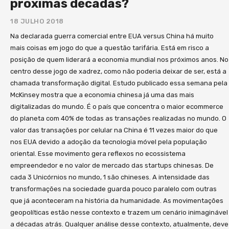
próximas décadas?
entrevista em seu celular. Além dos vídeos, o livro
conta com Mapas Mentais ao final de cada capítulo.
18 JULHO 2018
Procuramos fortalecer os conteúdos por meio de
Na declarada guerra comercial entre EUA versus China há muito
uma representação gráfica que permita uma visão
mais coisas em jogo do que a questão tarifária. Está em risco a
sintética dos principais ensinamentos
posição de quem liderará a economia mundial nos próximos anos. No
compartilhados. Por sugestão de Jorge Paulo
centro desse jogo de xadrez, como não poderia deixar de ser, está a
chamada transformação digital. Estudo publicado essa semana pela
Lemann, um dos primeiros leitores da obra e quem
McKinsey mostra que a economia chinesa já uma das mais
nos deu a honra de endossá-la, produzimos a
digitalizadas do mundo. É o país que concentra o maior ecommerce
sessão “Questão Essenciais para sua Reflexão
do planeta com 40% de todas as transações realizadas no mundo. O
Estratégica”. Trata-se de um check list para avaliar
valor das transações por celular na China é 11 vezes maior do que
qual o nível de integração do leitor com os temas
nos EUA devido a adoção da tecnologia móvel pela população
apresentados e, dessa forma, dar uma revisada nos
oriental. Esse movimento gera reflexos no ecossistema
principais conceitos. Todos os conceitos que
empreendedor e no valor de mercado das startups chinesas. De
trabalhamos são referenciados por casos práticos.
cada 3 Unicórnios no mundo, 1 são chineses. A intensidade das
Foram citadas 100 empresas durante toda a obra. O
transformações na sociedade guarda pouco paralelo com outras
leitor tem acesso a um índice no final do livro onde
que já aconteceram na história da humanidade. As movimentações
pode encontrar a página onde cada caso foi
geopolíticas estão nesse contexto e trazem um cenário inimaginável
a décadas atrás. Qualquer análise desse contexto, atualmente, deve
mencionado facilitando assim sua busca por essas