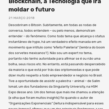
Blockchain, a Tecnologia que irá
moldar o futuro
21 MARÇO 2018
Descobriram o Bitcoin. Subitamente, em todas as rodas de
conversa, todos entendem – ou pelo menos, demonstram
entender – do fenômeno. Como todo tema que alcança o status
instantâneo de hype, há um verdadeiro efeito manada em um
movimento que intitulo como “efeito Paleteria” (lembra do boom
dos sorvetes mexicanos?). Não sou um expert no tema,
portanto não tenho autoridade para afirmar se é ou não uma
bolha, seus riscos etc. No entanto, está passando despercebido
da maioria o que está por trás das criptomoedas e que pode
dizer muito respeito a todo empreendedor e negócio no Brasil.
Tive a oportunidade de assistir a palestra – animal – de Salim
Ismail, um dos fundadores da Singularity University, na HSM
Expo desse ano. Um dos temas que mais me chamou a atenção
(e olha que foram muitos insights) foi quando o autor de
“Organizações Exponenciais” (leitura indispensável para esses
novos tempos) afirmou que um dos principais fenômenos a ser