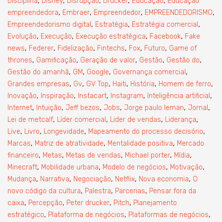
,
,
,
,
,
Disciplina
Disney
Disrupção
Drucker
Educação
Educação
,
,
,
,
empreendedora
Embraer
Empreendedor
EMPREENDEDORISMO
,
,
,
Empreendedorismo digital
Estratégia
Estratégia comercial
,
,
,
,
Evolução
Execução
Execução estratégica
Facebook
Fake
,
,
,
,
,
,
news
Federer
Fidelização
Fintechs
Fox
Futuro
Game of
,
,
,
,
,
thrones
Gamificação
Geração de valor
Gestão
Gestão do
,
,
,
,
Gestão do amanhã
GM
Google
Governança comercial
,
,
,
,
,
,
Grandes empresas
Gv
GV Top
Haiti
História
Homem de ferro
,
,
,
,
,
Inovação
Inspiração
Instacart
Instagram
Inteligência artificial
,
,
,
,
,
,
Internet
Intuição
Jeff bezos
Jobs
Jorge paulo leman
Jornal
,
,
,
,
Lei de metcalf
Líder comercial
Lider de vendas
Liderança
,
,
,
,
Live
Livro
Longevidade
Mapeamento do processo decisório
,
,
,
Marcas
Matriz de atratividade
Mentalidade positiva
Mercado
,
,
,
,
,
financeiro
Metas
Metas de vendas
Michael porter
Mídia
,
,
,
,
Minecraft
Mobilidade urbana
Modelo de negócios
Motivação
,
,
,
,
,
Mudança
Narrativa
Negociação
Netflix
Nova economia
O
,
,
,
novo código da cultura
Palestra
Parcerias
Pensar fora da
,
,
,
,
caixa
Percepção
Peter drucker
Pitch
Planejamento
,
,
,
estratégico
Plataforma de negócios
Plataformas de negócios