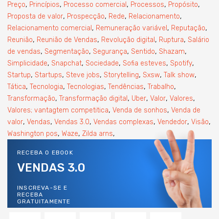
,
,
,
,
,
Preço
Princípios
Processo comercial
Processos
Propósito
,
,
,
,
Proposta de valor
Prospecção
Rede
Relacionamento
,
,
,
Relacionamento comercial
Remuneração variável
Reputação
,
,
,
,
Reunião
Reunião de Vendas
Revolução digital
Ruptura
Salário
,
,
,
,
,
de vendas
Segmentação
Segurança
Sentido
Shazam
,
,
,
,
,
Simplicidade
Snapchat
Sociedade
Sofia esteves
Spotify
,
,
,
,
,
,
Startup
Startups
Steve jobs
Storytelling
Sxsw
Talk show
,
,
,
,
,
Tática
Tecnologia
Tecnologias
Tendências
Trabalho
,
,
,
,
,
Transformação
Transformação digital
Uber
Valor
Valores
,
,
Valores; vantagtem competitica
Venda de sonhos
Venda de
,
,
,
,
,
,
valor
Vendas
Vendas 3.0
Vendas complexas
Vendedor
Visão
,
,
,
Washington pos
Waze
Zilda arns
RECEBA O EBOOK
VENDAS 3.0
INSCREVA-SE E
RECEBA
GRATUITAMENTE