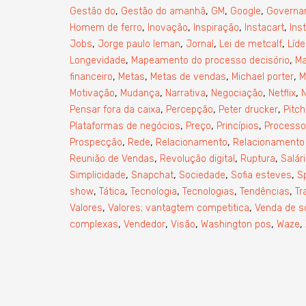
,
,
,
,
Gestão do
Gestão do amanhã
GM
Google
Governa
,
,
,
,
Homem de ferro
Inovação
Inspiração
Instacart
Ins
,
,
,
,
Jobs
Jorge paulo leman
Jornal
Lei de metcalf
Líde
,
,
Longevidade
Mapeamento do processo decisório
Ma
,
,
,
,
financeiro
Metas
Metas de vendas
Michael porter
M
,
,
,
,
,
Motivação
Mudança
Narrativa
Negociação
Netflix
,
,
,
Pensar fora da caixa
Percepção
Peter drucker
Pitch
,
,
,
Plataformas de negócios
Preço
Princípios
Processo
,
,
,
Prospecção
Rede
Relacionamento
Relacionamento
,
,
,
Reunião de Vendas
Revolução digital
Ruptura
Salár
,
,
,
,
Simplicidade
Snapchat
Sociedade
Sofia esteves
Sp
,
,
,
,
,
show
Tática
Tecnologia
Tecnologias
Tendências
Tr
,
,
Valores
Valores; vantagtem competitica
Venda de s
,
,
,
,
,
complexas
Vendedor
Visão
Washington pos
Waze