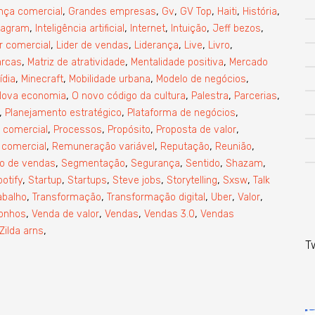
,
,
,
,
,
,
nça comercial
Grandes empresas
Gv
GV Top
Haiti
História
,
,
,
,
,
tagram
Inteligência artificial
Internet
Intuição
Jeff bezos
,
,
,
,
,
r comercial
Lider de vendas
Liderança
Live
Livro
,
,
,
rcas
Matriz de atratividade
Mentalidade positiva
Mercado
,
,
,
,
ídia
Minecraft
Mobilidade urbana
Modelo de negócios
,
,
,
,
Nova economia
O novo código da cultura
Palestra
Parcerias
,
,
,
Planejamento estratégico
Plataforma de negócios
,
,
,
,
 comercial
Processos
Propósito
Proposta de valor
,
,
,
,
 comercial
Remuneração variável
Reputação
Reunião
,
,
,
,
,
io de vendas
Segmentação
Segurança
Sentido
Shazam
,
,
,
,
,
,
otify
Startup
Startups
Steve jobs
Storytelling
Sxsw
Talk
,
,
,
,
,
abalho
Transformação
Transformação digital
Uber
Valor
,
,
,
,
onhos
Venda de valor
Vendas
Vendas 3.0
Vendas
,
Zilda arns
T