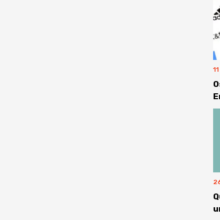
1
O
E
2
Q
u