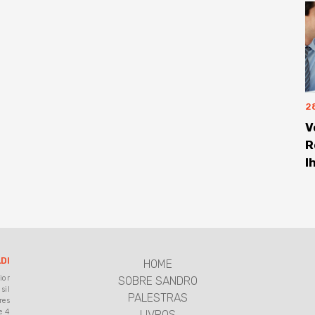
2
V
R
l
DI
HOME
ior
SOBRE SANDRO
sil
PALESTRAS
res
e 4
LIVROS