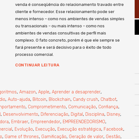
venda é conseqüência do relacionamento travado entre
cliente e fornecedor. Esse relacionamento pode ser
menos intenso – como nos ambientes de vendas simples
ou transacionais – ou mais intenso – como nos
ambientes de vendas consultivas de perfil mais
complexo. O fato concreto, porém é que ele sempre se
fará presente e será decisivo para o êxito de todo
processo comercial.
CONTINUAR LEITURA
,
,
,
,
goritmos
Amazon
Apple
Aprender a desaprender
,
,
,
,
,
,
dio
Auto-ajuda
Bitcoin
Blockchain
Candy crush
Chatbot
,
,
,
,
mportamento
Comprometimento
Comunicação
Confiança
,
,
,
,
,
,
l
Desenvolvimento
Diferenciação
Digital
Disciplina
Disney
,
,
,
,
dora
Embraer
Empreendedor
EMPREENDEDORISMO
,
,
,
,
,
ercial
Evolução
Execução
Execução estratégica
Facebook
,
,
,
,
,
o
Game of thrones
Gamificação
Geração de valor
Gestão