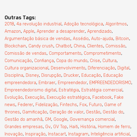
Outras Tags:
,
,
,
,
2018
4a revolução industrial
Adoção tecnológica
Algoritmos
,
,
,
,
Amazon
Apple
Aprender a desaprender
Aprendizado
,
,
,
,
Argumentação básica de vendas
Assédio
Auto-ajuda
Bitcoin
,
,
,
,
,
,
Blockchain
Candy crush
Chatbot
China
Clientes
Comissão
,
,
,
Comissão de vendas
Comportamento
Comprometimento
,
,
,
,
,
Comunicação
Confiança
Copa do mundo
Crise
Cultura
,
,
,
,
Cultura organizacional
Desenvolvimento
Diferenciação
Digital
,
,
,
,
,
Disciplina
Disney
Disrupção
Drucker
Educação
Educação
,
,
,
,
empreendedora
Embraer
Empreendedor
EMPREENDEDORISMO
,
,
,
Empreendedorismo digital
Estratégia
Estratégia comercial
,
,
,
,
Evolução
Execução
Execução estratégica
Facebook
Fake
,
,
,
,
,
,
news
Federer
Fidelização
Fintechs
Fox
Futuro
Game of
,
,
,
,
,
thrones
Gamificação
Geração de valor
Gestão
Gestão do
,
,
,
,
Gestão do amanhã
GM
Google
Governança comercial
,
,
,
,
,
,
Grandes empresas
Gv
GV Top
Haiti
História
Homem de ferro
,
,
,
,
,
Inovação
Inspiração
Instacart
Instagram
Inteligência artificial