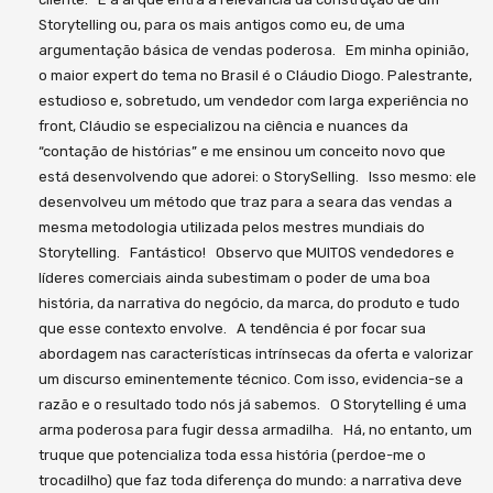
Storytelling ou, para os mais antigos como eu, de uma
argumentação básica de vendas poderosa. Em minha opinião,
o maior expert do tema no Brasil é o Cláudio Diogo. Palestrante,
estudioso e, sobretudo, um vendedor com larga experiência no
front, Cláudio se especializou na ciência e nuances da
“contação de histórias” e me ensinou um conceito novo que
está desenvolvendo que adorei: o StorySelling. Isso mesmo: ele
desenvolveu um método que traz para a seara das vendas a
mesma metodologia utilizada pelos mestres mundiais do
Storytelling. Fantástico! Observo que MUITOS vendedores e
líderes comerciais ainda subestimam o poder de uma boa
história, da narrativa do negócio, da marca, do produto e tudo
que esse contexto envolve. A tendência é por focar sua
abordagem nas características intrínsecas da oferta e valorizar
um discurso eminentemente técnico. Com isso, evidencia-se a
razão e o resultado todo nós já sabemos. O Storytelling é uma
arma poderosa para fugir dessa armadilha. Há, no entanto, um
truque que potencializa toda essa história (perdoe-me o
trocadilho) que faz toda diferença do mundo: a narrativa deve