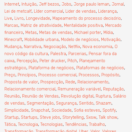
,
,
,
,
,
,
Internet
Intuição
Jeff bezos
Jobs
Jorge paulo leman
Jornal
,
,
,
,
Lei de metcalf
Líder comercial
Lider de vendas
Liderança
,
,
,
,
Live
Livro
Longevidade
Mapeamento do processo decisório
,
,
,
Marcas
Matriz de atratividade
Mentalidade positiva
Mercado
,
,
,
,
,
financeiro
Metas
Metas de vendas
Michael porter
Mídia
,
,
,
,
Minecraft
Mobilidade urbana
Modelo de negócios
Motivação
,
,
,
,
,
Mudança
Narrativa
Negociação
Netflix
Nova economia
O
,
,
,
novo código da cultura
Palestra
Parcerias
Pensar fora da
,
,
,
,
caixa
Percepção
Peter drucker
Pitch
Planejamento
,
,
,
estratégico
Plataforma de negócios
Plataformas de negócios
,
,
,
,
,
Preço
Princípios
Processo comercial
Processos
Propósito
,
,
,
,
Proposta de valor
Prospecção
Rede
Relacionamento
,
,
,
Relacionamento comercial
Remuneração variável
Reputação
,
,
,
,
Reunião
Reunião de Vendas
Revolução digital
Ruptura
Salário
,
,
,
,
,
de vendas
Segmentação
Segurança
Sentido
Shazam
,
,
,
,
,
Simplicidade
Snapchat
Sociedade
Sofia esteves
Spotify
,
,
,
,
,
,
Startup
Startups
Steve jobs
Storytelling
Sxsw
Talk show
,
,
,
,
,
Tática
Tecnologia
Tecnologias
Tendências
Trabalho
,
,
,
,
,
Transformação
Transformação digital
Uber
Valor
Valores