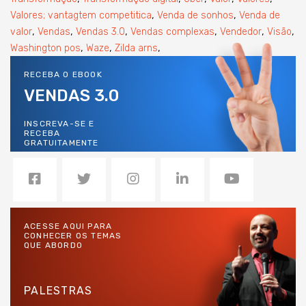
,
,
Valores; vantagtem competitica
Venda de sonhos
Venda de
,
,
,
,
,
,
valor
Vendas
Vendas 3.0
Vendas complexas
Vendedor
Visão
,
,
,
Washington pos
Waze
Zilda arns
RECEBA O EBOOK
VENDAS 3.0
INSCREVA-SE E
RECEBA
GRATUITAMENTE
ACESSE AQUI PARA
CONHECER OS TEMAS
QUE ABORDO
PALESTRAS