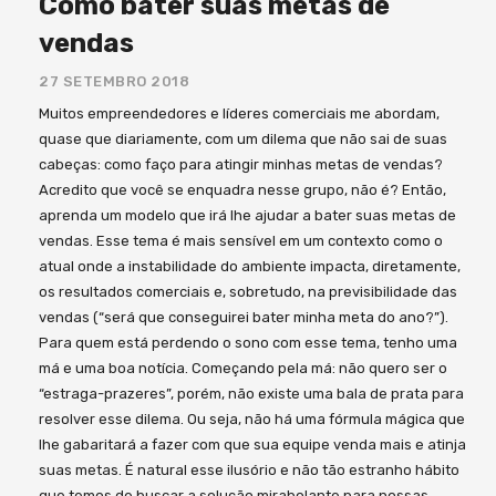
Como bater suas metas de
vendas
27 SETEMBRO 2018
Muitos empreendedores e líderes comerciais me abordam,
quase que diariamente, com um dilema que não sai de suas
cabeças: como faço para atingir minhas metas de vendas?
Acredito que você se enquadra nesse grupo, não é? Então,
aprenda um modelo que irá lhe ajudar a bater suas metas de
vendas. Esse tema é mais sensível em um contexto como o
atual onde a instabilidade do ambiente impacta, diretamente,
os resultados comerciais e, sobretudo, na previsibilidade das
vendas (“será que conseguirei bater minha meta do ano?”).
Para quem está perdendo o sono com esse tema, tenho uma
má e uma boa notícia. Começando pela má: não quero ser o
“estraga-prazeres”, porém, não existe uma bala de prata para
resolver esse dilema. Ou seja, não há uma fórmula mágica que
lhe gabaritará a fazer com que sua equipe venda mais e atinja
suas metas. É natural esse ilusório e não tão estranho hábito
que temos de buscar a solução mirabolante para nossas