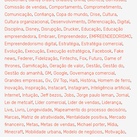
,
,
,
Comissão de vendas
Comportamento
Comprometimento
,
,
,
,
,
Comunicação
Confiança
Copa do mundo
Crise
Cultura
,
,
,
,
Cultura organizacional
Desenvolvimento
Diferenciação
Digital
,
,
,
,
,
Disciplina
Disney
Disrupção
Drucker
Educação
Educação
,
,
,
,
empreendedora
Embraer
Empreendedor
EMPREENDEDORISMO
,
,
,
Empreendedorismo digital
Estratégia
Estratégia comercial
,
,
,
,
Evolução
Execução
Execução estratégica
Facebook
Fake
,
,
,
,
,
,
news
Federer
Fidelização
Fintechs
Fox
Futuro
Game of
,
,
,
,
,
thrones
Gamificação
Geração de valor
Gestão
Gestão do
,
,
,
,
Gestão do amanhã
GM
Google
Governança comercial
,
,
,
,
,
,
Grandes empresas
Gv
GV Top
Haiti
História
Homem de ferro
,
,
,
,
,
Inovação
Inspiração
Instacart
Instagram
Inteligência artificial
,
,
,
,
,
,
Internet
Intuição
Jeff bezos
Jobs
Jorge paulo leman
Jornal
,
,
,
,
Lei de metcalf
Líder comercial
Lider de vendas
Liderança
,
,
,
,
Live
Livro
Longevidade
Mapeamento do processo decisório
,
,
,
Marcas
Matriz de atratividade
Mentalidade positiva
Mercado
,
,
,
,
,
financeiro
Metas
Metas de vendas
Michael porter
Mídia
,
,
,
,
Minecraft
Mobilidade urbana
Modelo de negócios
Motivação