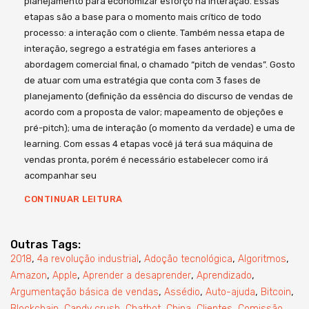
planejamento para economizar esforço na interação. Essas
etapas são a base para o momento mais crítico de todo
processo: a interação com o cliente. Também nessa etapa de
interação, segrego a estratégia em fases anteriores a
abordagem comercial final, o chamado “pitch de vendas”. Gosto
de atuar com uma estratégia que conta com 3 fases de
planejamento (definição da essência do discurso de vendas de
acordo com a proposta de valor; mapeamento de objeções e
pré-pitch); uma de interação (o momento da verdade) e uma de
learning. Com essas 4 etapas você já terá sua máquina de
vendas pronta, porém é necessário estabelecer como irá
acompanhar seu
CONTINUAR LEITURA
Outras Tags:
,
,
,
,
2018
4a revolução industrial
Adoção tecnológica
Algoritmos
,
,
,
,
Amazon
Apple
Aprender a desaprender
Aprendizado
,
,
,
,
Argumentação básica de vendas
Assédio
Auto-ajuda
Bitcoin
,
,
,
,
,
,
Blockchain
Candy crush
Chatbot
China
Clientes
Comissão