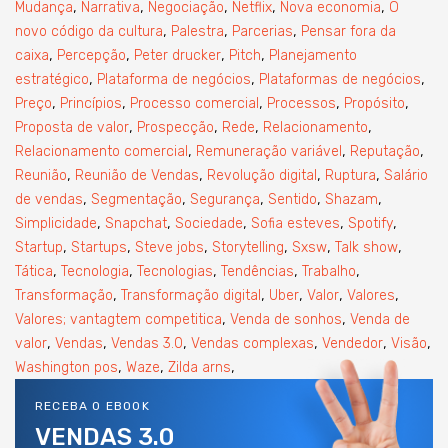
,
,
,
,
,
Mudança
Narrativa
Negociação
Netflix
Nova economia
O
,
,
,
novo código da cultura
Palestra
Parcerias
Pensar fora da
,
,
,
,
caixa
Percepção
Peter drucker
Pitch
Planejamento
,
,
,
estratégico
Plataforma de negócios
Plataformas de negócios
,
,
,
,
,
Preço
Princípios
Processo comercial
Processos
Propósito
,
,
,
,
Proposta de valor
Prospecção
Rede
Relacionamento
,
,
,
Relacionamento comercial
Remuneração variável
Reputação
,
,
,
,
Reunião
Reunião de Vendas
Revolução digital
Ruptura
Salário
,
,
,
,
,
de vendas
Segmentação
Segurança
Sentido
Shazam
,
,
,
,
,
Simplicidade
Snapchat
Sociedade
Sofia esteves
Spotify
,
,
,
,
,
,
Startup
Startups
Steve jobs
Storytelling
Sxsw
Talk show
,
,
,
,
,
Tática
Tecnologia
Tecnologias
Tendências
Trabalho
,
,
,
,
,
Transformação
Transformação digital
Uber
Valor
Valores
,
,
Valores; vantagtem competitica
Venda de sonhos
Venda de
,
,
,
,
,
,
valor
Vendas
Vendas 3.0
Vendas complexas
Vendedor
Visão
,
,
,
Washington pos
Waze
Zilda arns
RECEBA O EBOOK
VENDAS 3.0