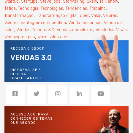
,
,
,
,
,
,
Startup
Startups
Steve jobs
Storytelling
Sxsw
Talk show
,
,
,
,
,
Tática
Tecnologia
Tecnologias
Tendências
Trabalho
,
,
,
,
,
Transformação
Transformação digital
Uber
Valor
Valores
,
,
Valores; vantagtem competitica
Venda de sonhos
Venda de
,
,
,
,
,
,
valor
Vendas
Vendas 3.0
Vendas complexas
Vendedor
Visão
,
,
,
Washington pos
Waze
Zilda arns
RECEBA O EBOOK
VENDAS 3.0
INSCREVA-SE E
RECEBA
GRATUITAMENTE
ACESSE AQUI PARA
CONHECER OS TEMAS
QUE ABORDO