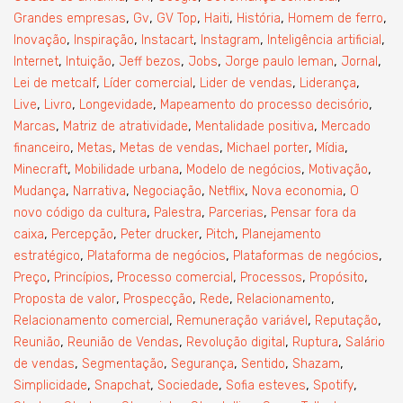
,
,
,
,
,
,
Grandes empresas
Gv
GV Top
Haiti
História
Homem de ferro
,
,
,
,
,
Inovação
Inspiração
Instacart
Instagram
Inteligência artificial
,
,
,
,
,
,
Internet
Intuição
Jeff bezos
Jobs
Jorge paulo leman
Jornal
,
,
,
,
Lei de metcalf
Líder comercial
Lider de vendas
Liderança
,
,
,
,
Live
Livro
Longevidade
Mapeamento do processo decisório
,
,
,
Marcas
Matriz de atratividade
Mentalidade positiva
Mercado
,
,
,
,
,
financeiro
Metas
Metas de vendas
Michael porter
Mídia
,
,
,
,
Minecraft
Mobilidade urbana
Modelo de negócios
Motivação
,
,
,
,
,
Mudança
Narrativa
Negociação
Netflix
Nova economia
O
,
,
,
novo código da cultura
Palestra
Parcerias
Pensar fora da
,
,
,
,
caixa
Percepção
Peter drucker
Pitch
Planejamento
,
,
,
estratégico
Plataforma de negócios
Plataformas de negócios
,
,
,
,
,
Preço
Princípios
Processo comercial
Processos
Propósito
,
,
,
,
Proposta de valor
Prospecção
Rede
Relacionamento
,
,
,
Relacionamento comercial
Remuneração variável
Reputação
,
,
,
,
Reunião
Reunião de Vendas
Revolução digital
Ruptura
Salário
,
,
,
,
,
de vendas
Segmentação
Segurança
Sentido
Shazam
,
,
,
,
,
Simplicidade
Snapchat
Sociedade
Sofia esteves
Spotify