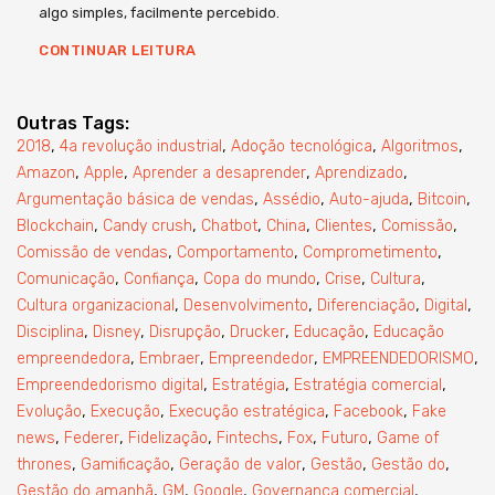
algo simples, facilmente percebido.
CONTINUAR LEITURA
Outras Tags:
,
,
,
,
2018
4a revolução industrial
Adoção tecnológica
Algoritmos
,
,
,
,
Amazon
Apple
Aprender a desaprender
Aprendizado
,
,
,
,
Argumentação básica de vendas
Assédio
Auto-ajuda
Bitcoin
,
,
,
,
,
,
Blockchain
Candy crush
Chatbot
China
Clientes
Comissão
,
,
,
Comissão de vendas
Comportamento
Comprometimento
,
,
,
,
,
Comunicação
Confiança
Copa do mundo
Crise
Cultura
,
,
,
,
Cultura organizacional
Desenvolvimento
Diferenciação
Digital
,
,
,
,
,
Disciplina
Disney
Disrupção
Drucker
Educação
Educação
,
,
,
,
empreendedora
Embraer
Empreendedor
EMPREENDEDORISMO
,
,
,
Empreendedorismo digital
Estratégia
Estratégia comercial
,
,
,
,
Evolução
Execução
Execução estratégica
Facebook
Fake
,
,
,
,
,
,
news
Federer
Fidelização
Fintechs
Fox
Futuro
Game of
,
,
,
,
,
thrones
Gamificação
Geração de valor
Gestão
Gestão do
,
,
,
,
Gestão do amanhã
GM
Google
Governança comercial