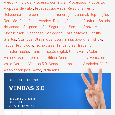
,
,
,
,
,
Preço
Princípios
Processo comercial
Processos
Propósito
,
,
,
,
Proposta de valor
Prospecção
Rede
Relacionamento
,
,
,
Relacionamento comercial
Remuneração variável
Reputação
,
,
,
,
Reunião
Reunião de Vendas
Revolução digital
Ruptura
Salário
,
,
,
,
,
de vendas
Segmentação
Segurança
Sentido
Shazam
,
,
,
,
,
Simplicidade
Snapchat
Sociedade
Sofia esteves
Spotify
,
,
,
,
,
,
Startup
Startups
Steve jobs
Storytelling
Sxsw
Talk show
,
,
,
,
,
Tática
Tecnologia
Tecnologias
Tendências
Trabalho
,
,
,
,
,
Transformação
Transformação digital
Uber
Valor
Valores
,
,
Valores; vantagtem competitica
Venda de sonhos
Venda de
,
,
,
,
,
,
valor
Vendas
Vendas 3.0
Vendas complexas
Vendedor
Visão
,
,
,
Washington pos
Waze
Zilda arns
RECEBA O EBOOK
VENDAS 3.0
INSCREVA-SE E
RECEBA
GRATUITAMENTE