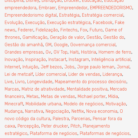
,
,
,
,
,
Disciplina
Disney
Disrupção
Drucker
Educação
Educação
,
,
,
,
empreendedora
Embraer
Empreendedor
EMPREENDEDORISMO
,
,
,
Empreendedorismo digital
Estratégia
Estratégia comercial
,
,
,
,
Evolução
Execução
Execução estratégica
Facebook
Fake
,
,
,
,
,
,
news
Federer
Fidelização
Fintechs
Fox
Futuro
Game of
,
,
,
,
,
thrones
Gamificação
Geração de valor
Gestão
Gestão do
,
,
,
,
Gestão do amanhã
GM
Google
Governança comercial
,
,
,
,
,
,
Grandes empresas
Gv
GV Top
Haiti
História
Homem de ferro
,
,
,
,
,
Inovação
Inspiração
Instacart
Instagram
Inteligência artificial
,
,
,
,
,
,
Internet
Intuição
Jeff bezos
Jobs
Jorge paulo leman
Jornal
,
,
,
,
Lei de metcalf
Líder comercial
Lider de vendas
Liderança
,
,
,
,
Live
Livro
Longevidade
Mapeamento do processo decisório
,
,
,
Marcas
Matriz de atratividade
Mentalidade positiva
Mercado
,
,
,
,
,
financeiro
Metas
Metas de vendas
Michael porter
Mídia
,
,
,
,
Minecraft
Mobilidade urbana
Modelo de negócios
Motivação
,
,
,
,
,
Mudança
Narrativa
Negociação
Netflix
Nova economia
O
,
,
,
novo código da cultura
Palestra
Parcerias
Pensar fora da
,
,
,
,
caixa
Percepção
Peter drucker
Pitch
Planejamento
,
,
,
estratégico
Plataforma de negócios
Plataformas de negócios