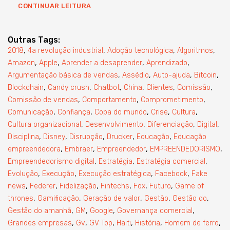
CONTINUAR LEITURA
Outras Tags:
,
,
,
,
2018
4a revolução industrial
Adoção tecnológica
Algoritmos
,
,
,
,
Amazon
Apple
Aprender a desaprender
Aprendizado
,
,
,
,
Argumentação básica de vendas
Assédio
Auto-ajuda
Bitcoin
,
,
,
,
,
,
Blockchain
Candy crush
Chatbot
China
Clientes
Comissão
,
,
,
Comissão de vendas
Comportamento
Comprometimento
,
,
,
,
,
Comunicação
Confiança
Copa do mundo
Crise
Cultura
,
,
,
,
Cultura organizacional
Desenvolvimento
Diferenciação
Digital
,
,
,
,
,
Disciplina
Disney
Disrupção
Drucker
Educação
Educação
,
,
,
,
empreendedora
Embraer
Empreendedor
EMPREENDEDORISMO
,
,
,
Empreendedorismo digital
Estratégia
Estratégia comercial
,
,
,
,
Evolução
Execução
Execução estratégica
Facebook
Fake
,
,
,
,
,
,
news
Federer
Fidelização
Fintechs
Fox
Futuro
Game of
,
,
,
,
,
thrones
Gamificação
Geração de valor
Gestão
Gestão do
,
,
,
,
Gestão do amanhã
GM
Google
Governança comercial
,
,
,
,
,
,
Grandes empresas
Gv
GV Top
Haiti
História
Homem de ferro