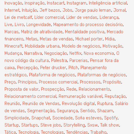
,
,
,
,
,
Inovação
Inspiração
Instacart
Instagram
Inteligência artificial
,
,
,
,
,
,
Internet
Intuição
Jeff bezos
Jobs
Jorge paulo leman
Jornal
,
,
,
,
Lei de metcalf
Líder comercial
Lider de vendas
Liderança
,
,
,
,
Live
Livro
Longevidade
Mapeamento do processo decisório
,
,
,
Marcas
Matriz de atratividade
Mentalidade positiva
Mercado
,
,
,
,
,
financeiro
Metas
Metas de vendas
Michael porter
Mídia
,
,
,
,
Minecraft
Mobilidade urbana
Modelo de negócios
Motivação
,
,
,
,
,
Mudança
Narrativa
Negociação
Netflix
Nova economia
O
,
,
,
novo código da cultura
Palestra
Parcerias
Pensar fora da
,
,
,
,
caixa
Percepção
Peter drucker
Pitch
Planejamento
,
,
,
estratégico
Plataforma de negócios
Plataformas de negócios
,
,
,
,
,
Preço
Princípios
Processo comercial
Processos
Propósito
,
,
,
,
Proposta de valor
Prospecção
Rede
Relacionamento
,
,
,
Relacionamento comercial
Remuneração variável
Reputação
,
,
,
,
Reunião
Reunião de Vendas
Revolução digital
Ruptura
Salário
,
,
,
,
,
de vendas
Segmentação
Segurança
Sentido
Shazam
,
,
,
,
,
Simplicidade
Snapchat
Sociedade
Sofia esteves
Spotify
,
,
,
,
,
,
Startup
Startups
Steve jobs
Storytelling
Sxsw
Talk show
,
,
,
,
,
Tática
Tecnologia
Tecnologias
Tendências
Trabalho