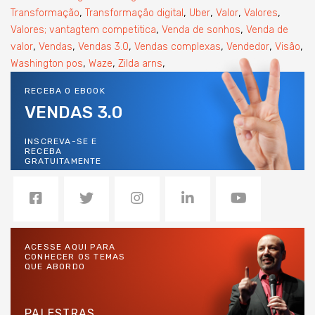
,
,
,
,
,
Transformação
Transformação digital
Uber
Valor
Valores
,
,
Valores; vantagtem competitica
Venda de sonhos
Venda de
,
,
,
,
,
,
valor
Vendas
Vendas 3.0
Vendas complexas
Vendedor
Visão
,
,
,
Washington pos
Waze
Zilda arns
RECEBA O EBOOK
VENDAS 3.0
INSCREVA-SE E
RECEBA
GRATUITAMENTE
ACESSE AQUI PARA
CONHECER OS TEMAS
QUE ABORDO
PALESTRAS