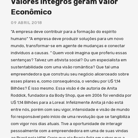
Valores íntegros geram Valor
Econômico
09 ABRIL 2018
“A empresa deve contribuir para a formação do espírito
humano” “A empresa deve produzir soluções para um novo
mundo, transformar-se em agente de mudanças e conectar
indivíduos a causas. ” Quem você imagina que proferiu essas
sentenças? Talvez um ativista social? Ou um especialista em
sustentabilidade com uma visão romântica? Que tal uma
empreendedora que construiu seu negócio alicerceado sobre
esses pilares e, como consequência, o vendeu por U$ 1,14
Bilhões? É isso mesmo. Essa visão é de autoria de Anita
Roddick, fundadora da Body Shop, que em 2006 foi vendida por
U$ 1,14 Bilhões para a Loreal. Infelizmente Anita já não está
entre nós, porém com seu vigor, intensidade e visão de mundo
foi responsável pelo início de uma revolução que se tangibiliza
com vigor nos dias atuais. Tive a oportunidade de interagir
pessoalmente com a empreendedora em uma de suas vindas
ao Brasil pela HSM. Creio que ela ficaria feliz em saber que a