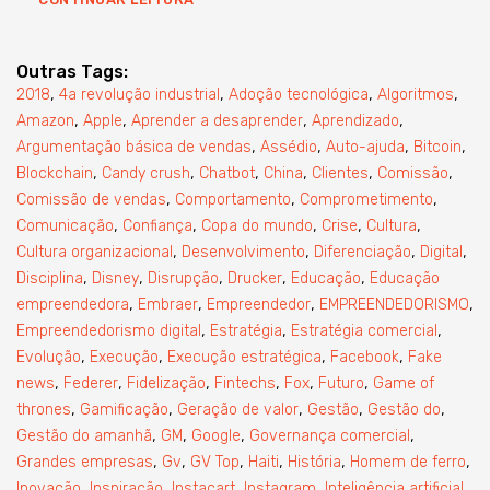
Outras Tags:
,
,
,
,
2018
4a revolução industrial
Adoção tecnológica
Algoritmos
,
,
,
,
Amazon
Apple
Aprender a desaprender
Aprendizado
,
,
,
,
Argumentação básica de vendas
Assédio
Auto-ajuda
Bitcoin
,
,
,
,
,
,
Blockchain
Candy crush
Chatbot
China
Clientes
Comissão
,
,
,
Comissão de vendas
Comportamento
Comprometimento
,
,
,
,
,
Comunicação
Confiança
Copa do mundo
Crise
Cultura
,
,
,
,
Cultura organizacional
Desenvolvimento
Diferenciação
Digital
,
,
,
,
,
Disciplina
Disney
Disrupção
Drucker
Educação
Educação
,
,
,
,
empreendedora
Embraer
Empreendedor
EMPREENDEDORISMO
,
,
,
Empreendedorismo digital
Estratégia
Estratégia comercial
,
,
,
,
Evolução
Execução
Execução estratégica
Facebook
Fake
,
,
,
,
,
,
news
Federer
Fidelização
Fintechs
Fox
Futuro
Game of
,
,
,
,
,
thrones
Gamificação
Geração de valor
Gestão
Gestão do
,
,
,
,
Gestão do amanhã
GM
Google
Governança comercial
,
,
,
,
,
,
Grandes empresas
Gv
GV Top
Haiti
História
Homem de ferro
,
,
,
,
,
Inovação
Inspiração
Instacart
Instagram
Inteligência artificial