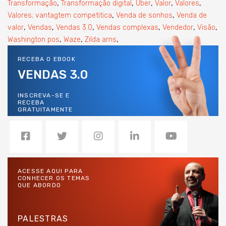
,
,
,
,
,
Transformação
Transformação digital
Uber
Valor
Valores
,
,
Valores; vantagtem competitica
Venda de sonhos
Venda de
,
,
,
,
,
,
valor
Vendas
Vendas 3.0
Vendas complexas
Vendedor
Visão
,
,
,
Washington pos
Waze
Zilda arns
RECEBA O EBOOK
VENDAS 3.0
INSCREVA-SE E
RECEBA
GRATUITAMENTE
ACESSE AQUI PARA
CONHECER OS TEMAS
QUE ABORDO
PALESTRAS