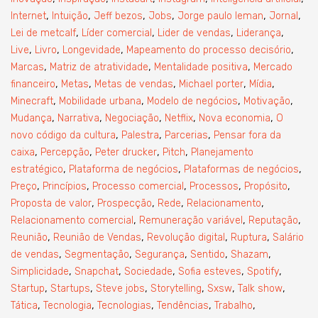
,
,
,
,
,
,
Internet
Intuição
Jeff bezos
Jobs
Jorge paulo leman
Jornal
,
,
,
,
Lei de metcalf
Líder comercial
Lider de vendas
Liderança
,
,
,
,
Live
Livro
Longevidade
Mapeamento do processo decisório
,
,
,
Marcas
Matriz de atratividade
Mentalidade positiva
Mercado
,
,
,
,
,
financeiro
Metas
Metas de vendas
Michael porter
Mídia
,
,
,
,
Minecraft
Mobilidade urbana
Modelo de negócios
Motivação
,
,
,
,
,
Mudança
Narrativa
Negociação
Netflix
Nova economia
O
,
,
,
novo código da cultura
Palestra
Parcerias
Pensar fora da
,
,
,
,
caixa
Percepção
Peter drucker
Pitch
Planejamento
,
,
,
estratégico
Plataforma de negócios
Plataformas de negócios
,
,
,
,
,
Preço
Princípios
Processo comercial
Processos
Propósito
,
,
,
,
Proposta de valor
Prospecção
Rede
Relacionamento
,
,
,
Relacionamento comercial
Remuneração variável
Reputação
,
,
,
,
Reunião
Reunião de Vendas
Revolução digital
Ruptura
Salário
,
,
,
,
,
de vendas
Segmentação
Segurança
Sentido
Shazam
,
,
,
,
,
Simplicidade
Snapchat
Sociedade
Sofia esteves
Spotify
,
,
,
,
,
,
Startup
Startups
Steve jobs
Storytelling
Sxsw
Talk show
,
,
,
,
,
Tática
Tecnologia
Tecnologias
Tendências
Trabalho