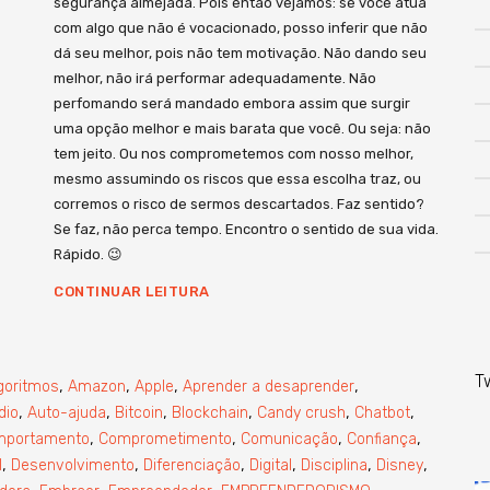
segurança almejada. Pois então vejamos: se você atua
com algo que não é vocacionado, posso inferir que não
dá seu melhor, pois não tem motivação. Não dando seu
melhor, não irá performar adequadamente. Não
perfomando será mandado embora assim que surgir
uma opção melhor e mais barata que você. Ou seja: não
tem jeito. Ou nos comprometemos com nosso melhor,
mesmo assumindo os riscos que essa escolha traz, ou
corremos o risco de sermos descartados. Faz sentido?
Se faz, não perca tempo. Encontro o sentido de sua vida.
Rápido. 😉
CONTINUAR LEITURA
T
,
,
,
,
goritmos
Amazon
Apple
Aprender a desaprender
,
,
,
,
,
,
dio
Auto-ajuda
Bitcoin
Blockchain
Candy crush
Chatbot
,
,
,
,
mportamento
Comprometimento
Comunicação
Confiança
,
,
,
,
,
,
l
Desenvolvimento
Diferenciação
Digital
Disciplina
Disney