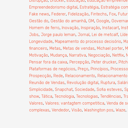
,
,
,
Disrupção
Drucker
Educação
Educação empreende
,
,
Empreendedorismo digital
Estratégia
Estratégia com
,
,
,
,
,
Fake news
Federer
Fidelização
Fintechs
Fox
Futur
,
,
,
,
Gestão do
Gestão do amanhã
GM
Google
Governa
,
,
,
,
Homem de ferro
Inovação
Inspiração
Instacart
Ins
,
,
,
,
Jobs
Jorge paulo leman
Jornal
Lei de metcalf
Líde
,
,
Longevidade
Mapeamento do processo decisório
Ma
,
,
,
,
financeiro
Metas
Metas de vendas
Michael porter
M
,
,
,
,
,
Motivação
Mudança
Narrativa
Negociação
Netflix
,
,
,
Pensar fora da caixa
Percepção
Peter drucker
Pitch
,
,
,
Plataformas de negócios
Preço
Princípios
Processo
,
,
,
Prospecção
Rede
Relacionamento
Relacionamento
,
,
,
Reunião de Vendas
Revolução digital
Ruptura
Salár
,
,
,
,
Simplicidade
Snapchat
Sociedade
Sofia esteves
Sp
,
,
,
,
,
show
Tática
Tecnologia
Tecnologias
Tendências
Tr
,
,
Valores
Valores; vantagtem competitica
Venda de s
,
,
,
,
,
complexas
Vendedor
Visão
Washington pos
Waze