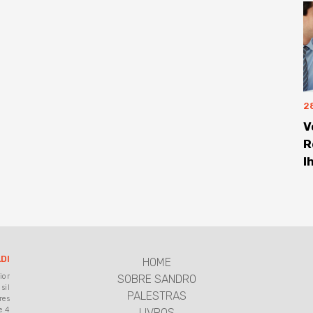
2
V
R
l
DI
HOME
ior
SOBRE SANDRO
sil
PALESTRAS
res
e 4
LIVROS