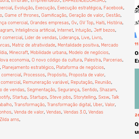
,
,
,
,
dora
Embraer
Empreendedor
EMPREENDEDORISMO
,
,
,
,
,
ercial
Evolução
Execução
Execução estratégica
Facebook
,
,
,
,
,
o
Game of thrones
Gamificação
Geração de valor
Gestão
,
,
,
,
,
,
nça comercial
Grandes empresas
Gv
GV Top
Haiti
História
,
,
,
,
,
tagram
Inteligência artificial
Internet
Intuição
Jeff bezos
,
,
,
,
,
r comercial
Lider de vendas
Liderança
Live
Livro
1
,
,
,
rcas
Matriz de atratividade
Mentalidade positiva
Mercado
,
,
,
,
ídia
Minecraft
Mobilidade urbana
Modelo de negócios
O
,
,
,
,
Nova economia
O novo código da cultura
Palestra
Parcerias
E
,
,
,
Planejamento estratégico
Plataforma de negócios
,
,
,
,
 comercial
Processos
Propósito
Proposta de valor
,
,
,
,
 comercial
Remuneração variável
Reputação
Reunião
,
,
,
,
,
io de vendas
Segmentação
Segurança
Sentido
Shazam
,
,
,
,
,
,
otify
Startup
Startups
Steve jobs
Storytelling
Sxsw
Talk
,
,
,
,
,
abalho
Transformação
Transformação digital
Uber
Valor
,
,
,
,
onhos
Venda de valor
Vendas
Vendas 3.0
Vendas
2
,
Zilda arns
Q
u