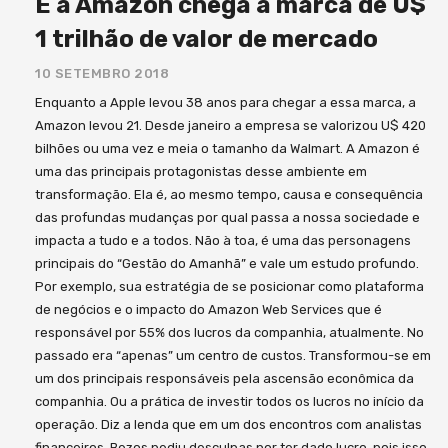
E a Amazon chega a marca de U$
1 trilhão de valor de mercado
10 SETEMBRO 2018
Enquanto a Apple levou 38 anos para chegar a essa marca, a
Amazon levou 21. Desde janeiro a empresa se valorizou U$ 420
bilhões ou uma vez e meia o tamanho da Walmart. A Amazon é
uma das principais protagonistas desse ambiente em
transformação. Ela é, ao mesmo tempo, causa e consequência
das profundas mudanças por qual passa a nossa sociedade e
impacta a tudo e a todos. Não à toa, é uma das personagens
principais do “Gestão do Amanhã” e vale um estudo profundo.
Por exemplo, sua estratégia de se posicionar como plataforma
de negócios e o impacto do Amazon Web Services que é
responsável por 55% dos lucros da companhia, atualmente. No
passado era “apenas” um centro de custos. Transformou-se em
um dos principais responsáveis pela ascensão econômica da
companhia. Ou a prática de investir todos os lucros no início da
operação. Diz a lenda que em um dos encontros com analistas
financeiros, Bezos pediu desculpas por ter dado lucro, pois isso