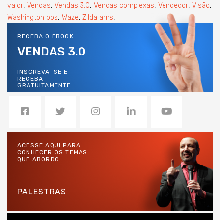
,
,
,
,
,
,
valor
Vendas
Vendas 3.0
Vendas complexas
Vendedor
Visão
,
,
,
Washington pos
Waze
Zilda arns
RECEBA O EBOOK
VENDAS 3.0
INSCREVA-SE E
RECEBA
GRATUITAMENTE
ACESSE AQUI PARA
CONHECER OS TEMAS
QUE ABORDO
PALESTRAS