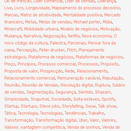
,
,
,
,
Lei de metcalf
Líder comercial
Lider de vendas
Liderança
,
,
,
,
Live
Livro
Longevidade
Mapeamento do processo decisório
,
,
,
Marcas
Matriz de atratividade
Mentalidade positiva
Mercado
,
,
,
,
,
financeiro
Metas
Metas de vendas
Michael porter
Mídia
,
,
,
,
Minecraft
Mobilidade urbana
Modelo de negócios
Motivação
,
,
,
,
,
Mudança
Narrativa
Negociação
Netflix
Nova economia
O
,
,
,
novo código da cultura
Palestra
Parcerias
Pensar fora da
,
,
,
,
caixa
Percepção
Peter drucker
Pitch
Planejamento
,
,
,
estratégico
Plataforma de negócios
Plataformas de negócios
,
,
,
,
,
Preço
Princípios
Processo comercial
Processos
Propósito
,
,
,
,
Proposta de valor
Prospecção
Rede
Relacionamento
,
,
,
Relacionamento comercial
Remuneração variável
Reputação
,
,
,
,
Reunião
Reunião de Vendas
Revolução digital
Ruptura
Salário
,
,
,
,
,
de vendas
Segmentação
Segurança
Sentido
Shazam
,
,
,
,
,
Simplicidade
Snapchat
Sociedade
Sofia esteves
Spotify
,
,
,
,
,
,
Startup
Startups
Steve jobs
Storytelling
Sxsw
Talk show
,
,
,
,
,
Tática
Tecnologia
Tecnologias
Tendências
Trabalho
,
,
,
,
,
Transformação
Transformação digital
Uber
Valor
Valores
,
,
Valores; vantagtem competitica
Venda de sonhos
Venda de