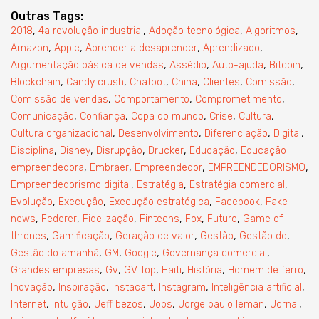
Outras Tags:
,
,
,
,
2018
4a revolução industrial
Adoção tecnológica
Algoritmos
,
,
,
,
Amazon
Apple
Aprender a desaprender
Aprendizado
,
,
,
,
Argumentação básica de vendas
Assédio
Auto-ajuda
Bitcoin
,
,
,
,
,
,
Blockchain
Candy crush
Chatbot
China
Clientes
Comissão
,
,
,
Comissão de vendas
Comportamento
Comprometimento
,
,
,
,
,
Comunicação
Confiança
Copa do mundo
Crise
Cultura
,
,
,
,
Cultura organizacional
Desenvolvimento
Diferenciação
Digital
,
,
,
,
,
Disciplina
Disney
Disrupção
Drucker
Educação
Educação
,
,
,
,
empreendedora
Embraer
Empreendedor
EMPREENDEDORISMO
,
,
,
Empreendedorismo digital
Estratégia
Estratégia comercial
,
,
,
,
Evolução
Execução
Execução estratégica
Facebook
Fake
,
,
,
,
,
,
news
Federer
Fidelização
Fintechs
Fox
Futuro
Game of
,
,
,
,
,
thrones
Gamificação
Geração de valor
Gestão
Gestão do
,
,
,
,
Gestão do amanhã
GM
Google
Governança comercial
,
,
,
,
,
,
Grandes empresas
Gv
GV Top
Haiti
História
Homem de ferro
,
,
,
,
,
Inovação
Inspiração
Instacart
Instagram
Inteligência artificial
,
,
,
,
,
,
Internet
Intuição
Jeff bezos
Jobs
Jorge paulo leman
Jornal