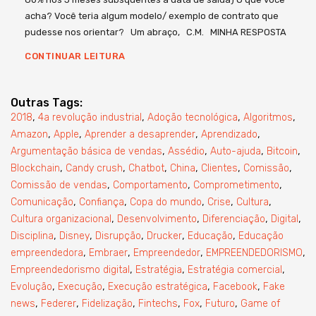
acha? Você teria algum modelo/ exemplo de contrato que
pudesse nos orientar? Um abraço, C.M. MINHA RESPOSTA
CONTINUAR LEITURA
Outras Tags:
,
,
,
,
2018
4a revolução industrial
Adoção tecnológica
Algoritmos
,
,
,
,
Amazon
Apple
Aprender a desaprender
Aprendizado
,
,
,
,
Argumentação básica de vendas
Assédio
Auto-ajuda
Bitcoin
,
,
,
,
,
,
Blockchain
Candy crush
Chatbot
China
Clientes
Comissão
,
,
,
Comissão de vendas
Comportamento
Comprometimento
,
,
,
,
,
Comunicação
Confiança
Copa do mundo
Crise
Cultura
,
,
,
,
Cultura organizacional
Desenvolvimento
Diferenciação
Digital
,
,
,
,
,
Disciplina
Disney
Disrupção
Drucker
Educação
Educação
,
,
,
,
empreendedora
Embraer
Empreendedor
EMPREENDEDORISMO
,
,
,
Empreendedorismo digital
Estratégia
Estratégia comercial
,
,
,
,
Evolução
Execução
Execução estratégica
Facebook
Fake
,
,
,
,
,
,
news
Federer
Fidelização
Fintechs
Fox
Futuro
Game of