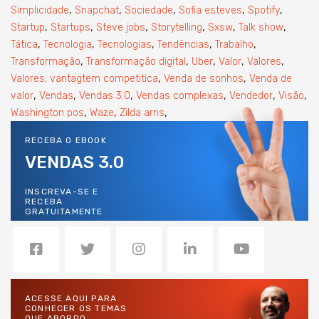
,
,
,
,
,
Simplicidade
Snapchat
Sociedade
Sofia esteves
Spotify
,
,
,
,
,
,
Startup
Startups
Steve jobs
Storytelling
Sxsw
Talk show
,
,
,
,
,
Tática
Tecnologia
Tecnologias
Tendências
Trabalho
,
,
,
,
,
Transformação
Transformação digital
Uber
Valor
Valores
,
,
Valores; vantagtem competitica
Venda de sonhos
Venda de
,
,
,
,
,
,
valor
Vendas
Vendas 3.0
Vendas complexas
Vendedor
Visão
,
,
,
Washington pos
Waze
Zilda arns
RECEBA O EBOOK
VENDAS 3.0
INSCREVA-SE E
RECEBA
GRATUITAMENTE
ACESSE AQUI PARA
CONHECER OS TEMAS
QUE ABORDO