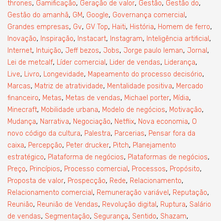
,
,
,
,
,
thrones
Gamificação
Geração de valor
Gestão
Gestão do
,
,
,
,
Gestão do amanhã
GM
Google
Governança comercial
,
,
,
,
,
,
Grandes empresas
Gv
GV Top
Haiti
História
Homem de ferro
,
,
,
,
,
Inovação
Inspiração
Instacart
Instagram
Inteligência artificial
,
,
,
,
,
,
Internet
Intuição
Jeff bezos
Jobs
Jorge paulo leman
Jornal
,
,
,
,
Lei de metcalf
Líder comercial
Lider de vendas
Liderança
,
,
,
,
Live
Livro
Longevidade
Mapeamento do processo decisório
,
,
,
Marcas
Matriz de atratividade
Mentalidade positiva
Mercado
,
,
,
,
,
financeiro
Metas
Metas de vendas
Michael porter
Mídia
,
,
,
,
Minecraft
Mobilidade urbana
Modelo de negócios
Motivação
,
,
,
,
,
Mudança
Narrativa
Negociação
Netflix
Nova economia
O
,
,
,
novo código da cultura
Palestra
Parcerias
Pensar fora da
,
,
,
,
caixa
Percepção
Peter drucker
Pitch
Planejamento
,
,
,
estratégico
Plataforma de negócios
Plataformas de negócios
,
,
,
,
,
Preço
Princípios
Processo comercial
Processos
Propósito
,
,
,
,
Proposta de valor
Prospecção
Rede
Relacionamento
,
,
,
Relacionamento comercial
Remuneração variável
Reputação
,
,
,
,
Reunião
Reunião de Vendas
Revolução digital
Ruptura
Salário
,
,
,
,
,
de vendas
Segmentação
Segurança
Sentido
Shazam