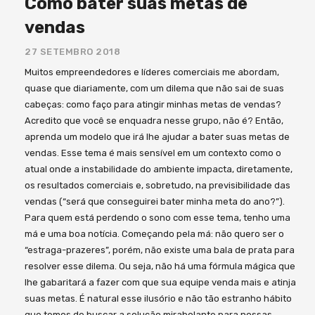
Como bater suas metas de
vendas
27 SETEMBRO 2018
Muitos empreendedores e líderes comerciais me abordam,
quase que diariamente, com um dilema que não sai de suas
cabeças: como faço para atingir minhas metas de vendas?
Acredito que você se enquadra nesse grupo, não é? Então,
aprenda um modelo que irá lhe ajudar a bater suas metas de
vendas. Esse tema é mais sensível em um contexto como o
atual onde a instabilidade do ambiente impacta, diretamente,
os resultados comerciais e, sobretudo, na previsibilidade das
vendas (“será que conseguirei bater minha meta do ano?”).
Para quem está perdendo o sono com esse tema, tenho uma
má e uma boa notícia. Começando pela má: não quero ser o
“estraga-prazeres”, porém, não existe uma bala de prata para
resolver esse dilema. Ou seja, não há uma fórmula mágica que
lhe gabaritará a fazer com que sua equipe venda mais e atinja
suas metas. É natural esse ilusório e não tão estranho hábito
que temos de buscar a solução mirabolante para nossas