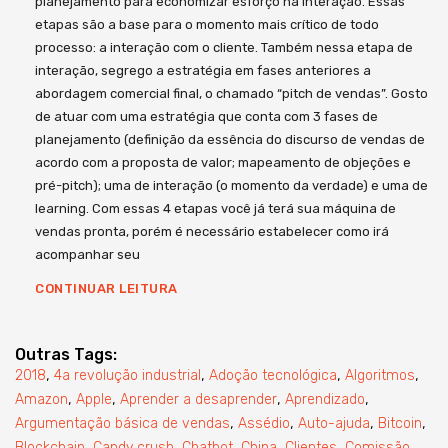
planejamento para economizar esforço na interação. Essas
etapas são a base para o momento mais crítico de todo
processo: a interação com o cliente. Também nessa etapa de
interação, segrego a estratégia em fases anteriores a
abordagem comercial final, o chamado “pitch de vendas”. Gosto
de atuar com uma estratégia que conta com 3 fases de
planejamento (definição da essência do discurso de vendas de
acordo com a proposta de valor; mapeamento de objeções e
pré-pitch); uma de interação (o momento da verdade) e uma de
learning. Com essas 4 etapas você já terá sua máquina de
vendas pronta, porém é necessário estabelecer como irá
acompanhar seu
CONTINUAR LEITURA
Outras Tags:
,
,
,
,
2018
4a revolução industrial
Adoção tecnológica
Algoritmos
,
,
,
,
Amazon
Apple
Aprender a desaprender
Aprendizado
,
,
,
,
Argumentação básica de vendas
Assédio
Auto-ajuda
Bitcoin
,
,
,
,
,
,
Blockchain
Candy crush
Chatbot
China
Clientes
Comissão