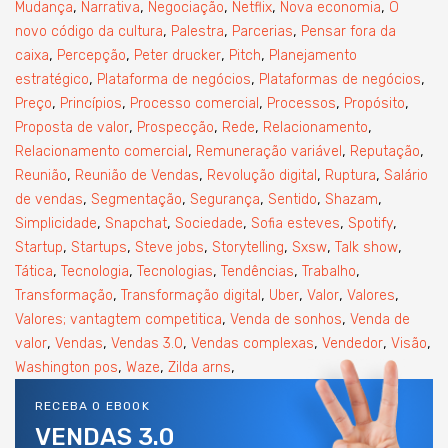
,
,
,
,
,
Mudança
Narrativa
Negociação
Netflix
Nova economia
O
,
,
,
novo código da cultura
Palestra
Parcerias
Pensar fora da
,
,
,
,
caixa
Percepção
Peter drucker
Pitch
Planejamento
,
,
,
estratégico
Plataforma de negócios
Plataformas de negócios
,
,
,
,
,
Preço
Princípios
Processo comercial
Processos
Propósito
,
,
,
,
Proposta de valor
Prospecção
Rede
Relacionamento
,
,
,
Relacionamento comercial
Remuneração variável
Reputação
,
,
,
,
Reunião
Reunião de Vendas
Revolução digital
Ruptura
Salário
,
,
,
,
,
de vendas
Segmentação
Segurança
Sentido
Shazam
,
,
,
,
,
Simplicidade
Snapchat
Sociedade
Sofia esteves
Spotify
,
,
,
,
,
,
Startup
Startups
Steve jobs
Storytelling
Sxsw
Talk show
,
,
,
,
,
Tática
Tecnologia
Tecnologias
Tendências
Trabalho
,
,
,
,
,
Transformação
Transformação digital
Uber
Valor
Valores
,
,
Valores; vantagtem competitica
Venda de sonhos
Venda de
,
,
,
,
,
,
valor
Vendas
Vendas 3.0
Vendas complexas
Vendedor
Visão
,
,
,
Washington pos
Waze
Zilda arns
RECEBA O EBOOK
VENDAS 3.0