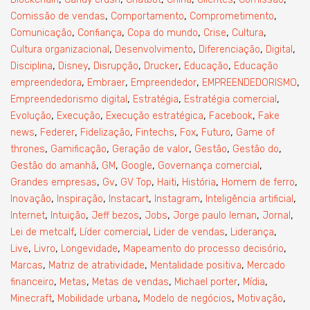
,
,
,
Comissão de vendas
Comportamento
Comprometimento
,
,
,
,
,
Comunicação
Confiança
Copa do mundo
Crise
Cultura
,
,
,
,
Cultura organizacional
Desenvolvimento
Diferenciação
Digital
,
,
,
,
,
Disciplina
Disney
Disrupção
Drucker
Educação
Educação
,
,
,
,
empreendedora
Embraer
Empreendedor
EMPREENDEDORISMO
,
,
,
Empreendedorismo digital
Estratégia
Estratégia comercial
,
,
,
,
Evolução
Execução
Execução estratégica
Facebook
Fake
,
,
,
,
,
,
news
Federer
Fidelização
Fintechs
Fox
Futuro
Game of
,
,
,
,
,
thrones
Gamificação
Geração de valor
Gestão
Gestão do
,
,
,
,
Gestão do amanhã
GM
Google
Governança comercial
,
,
,
,
,
,
Grandes empresas
Gv
GV Top
Haiti
História
Homem de ferro
,
,
,
,
,
Inovação
Inspiração
Instacart
Instagram
Inteligência artificial
,
,
,
,
,
,
Internet
Intuição
Jeff bezos
Jobs
Jorge paulo leman
Jornal
,
,
,
,
Lei de metcalf
Líder comercial
Lider de vendas
Liderança
,
,
,
,
Live
Livro
Longevidade
Mapeamento do processo decisório
,
,
,
Marcas
Matriz de atratividade
Mentalidade positiva
Mercado
,
,
,
,
,
financeiro
Metas
Metas de vendas
Michael porter
Mídia
,
,
,
,
Minecraft
Mobilidade urbana
Modelo de negócios
Motivação