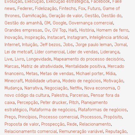
,
,
,
,
Evolução
Execução
Execução estratégica
Facebook
Fake
,
,
,
,
,
,
news
Federer
Fidelização
Fintechs
Fox
Futuro
Game of
,
,
,
,
,
thrones
Gamificação
Geração de valor
Gestão
Gestão do
,
,
,
,
Gestão do amanhã
GM
Google
Governança comercial
,
,
,
,
,
,
Grandes empresas
Gv
GV Top
Haiti
História
Homem de ferro
,
,
,
,
,
Inovação
Inspiração
Instacart
Instagram
Inteligência artificial
,
,
,
,
,
,
Internet
Intuição
Jeff bezos
Jobs
Jorge paulo leman
Jornal
,
,
,
,
Lei de metcalf
Líder comercial
Lider de vendas
Liderança
,
,
,
,
Live
Livro
Longevidade
Mapeamento do processo decisório
,
,
,
Marcas
Matriz de atratividade
Mentalidade positiva
Mercado
,
,
,
,
,
financeiro
Metas
Metas de vendas
Michael porter
Mídia
,
,
,
,
Minecraft
Mobilidade urbana
Modelo de negócios
Motivação
,
,
,
,
,
Mudança
Narrativa
Negociação
Netflix
Nova economia
O
,
,
,
novo código da cultura
Palestra
Parcerias
Pensar fora da
,
,
,
,
caixa
Percepção
Peter drucker
Pitch
Planejamento
,
,
,
estratégico
Plataforma de negócios
Plataformas de negócios
,
,
,
,
,
Preço
Princípios
Processo comercial
Processos
Propósito
,
,
,
,
Proposta de valor
Prospecção
Rede
Relacionamento
,
,
,
Relacionamento comercial
Remuneração variável
Reputação