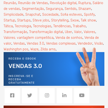
,
,
,
,
Reunião
Reunião de Vendas
Revolução digital
Ruptura
Salário
,
,
,
,
,
de vendas
Segmentação
Segurança
Sentido
Shazam
,
,
,
,
,
Simplicidade
Snapchat
Sociedade
Sofia esteves
Spotify
,
,
,
,
,
,
Startup
Startups
Steve jobs
Storytelling
Sxsw
Talk show
,
,
,
,
,
Tática
Tecnologia
Tecnologias
Tendências
Trabalho
,
,
,
,
,
Transformação
Transformação digital
Uber
Valor
Valores
,
,
Valores; vantagtem competitica
Venda de sonhos
Venda de
,
,
,
,
,
,
valor
Vendas
Vendas 3.0
Vendas complexas
Vendedor
Visão
,
,
,
Washington pos
Waze
Zilda arns
RECEBA O EBOOK
VENDAS 3.0
INSCREVA-SE E
RECEBA
GRATUITAMENTE